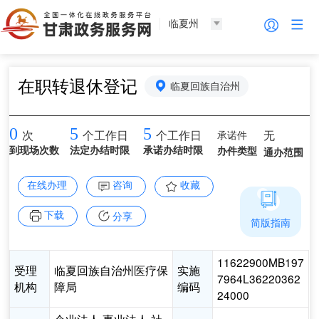
临夏州
在职转退休登记
临夏回族自治州
0
5
5
承诺件
无
次
个工作日
个工作日
到现场次数
法定办结时限
承诺办结时限
办件类型
通办范围
在线办理
咨询
收藏
下载
分享
简版指南
11622900MB197
受理
临夏回族自治州医疗保
实施
7964L36220362
机构
障局
编码
24000