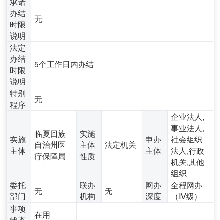
承诺
办结
无
时限
说明
法定
办结
5个工作日内办结
时限
说明
特别
无
程序
企业法人,
事业法人,
临夏回族
实施
实施
申办
社会组织
自治州医
主体
法定机关
主体
主体
法人,行政
疗保障局
性质
机关,其他
组织
委托
联办
网办
全程网办
无
无
部门
机构
深度
（Ⅳ级）
事项
在用
状态