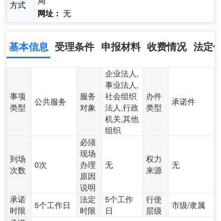
局
方式
无
网址：
基本信息
受理条件
申报材料
收费情况
法定
企业法人,
事业法人,
事项
服务
社会组织
办件
公共服务
承诺件
类型
对象
法人,行政
类型
机关,其他
组织
必须
现场
到场
权力
0次
办理
无
无
次数
来源
原因
说明
承诺
法定
5个工作
行使
5个工作日
市级/隶属
时限
时限
日
层级