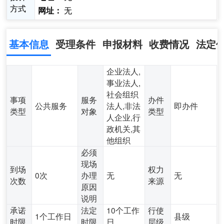
方式
无
网址：
基本信息
受理条件
申报材料
收费情况
法定
企业法人,
事业法人,
社会组织
事项
服务
办件
公共服务
法人,非法
即办件
类型
对象
类型
人企业,行
政机关,其
他组织
必须
现场
到场
权力
0次
办理
无
无
次数
来源
原因
说明
承诺
法定
10个工作
行使
1个工作日
县级
时限
时限
日
层级