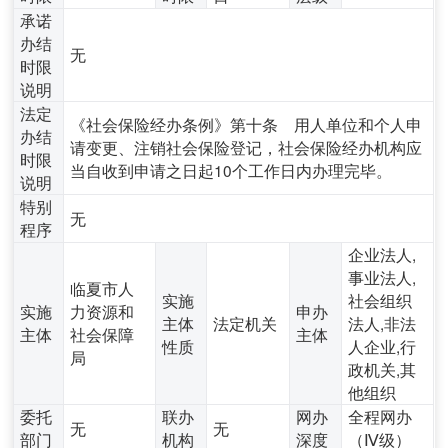
承诺
办结
无
时限
说明
法定
《社会保险经办条例》第十条 用人单位和个人申
办结
请变更、注销社会保险登记，社会保险经办机构应
时限
当自收到申请之日起10个工作日内办理完毕。
说明
特别
无
程序
企业法人,
事业法人,
临夏市人
实施
社会组织
实施
力资源和
申办
主体
法定机关
法人,非法
主体
社会保障
主体
性质
人企业,行
局
政机关,其
他组织
委托
联办
网办
全程网办
无
无
部门
机构
深度
（Ⅳ级）