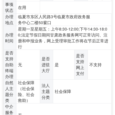
事项
在用
状态
办理
临夏市东区人民路3号临夏市政府政务服
地点
务中心二楼50窗口
星期一至星期五：上午8:30-12:00;下午14:30-18:0
办理
0;法定节假日期间甘肃政务服务网可正常访问、注
时间
册和申报业务，网上受理审批工作将在节后正常进
行
是否
是否
支持
是否
支持
自助
无
进驻
是
不支持
网上
终端
大厅
支付
办理
自然
社会保障
法人
人主
（社会保
主题
社会保障
题分
险、社会
分类
类
救助）
中介
服务
无