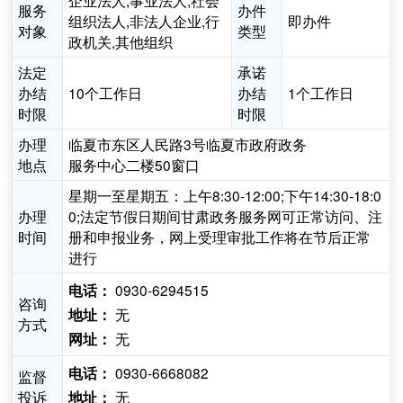
企业法人,事业法人,社会
服务
办件
组织法人,非法人企业,行
即办件
对象
类型
政机关,其他组织
法定
承诺
办结
10个工作日
办结
1个工作日
时限
时限
办理
临夏市东区人民路3号临夏市政府政务
地点
服务中心二楼50窗口
星期一至星期五：上午8:30-12:00;下午14:30-18:0
办理
0;法定节假日期间甘肃政务服务网可正常访问、注
时间
册和申报业务，网上受理审批工作将在节后正常
进行
0930-6294515
电话：
咨询
无
地址：
方式
无
网址：
0930-6668082
电话：
监督
投诉
无
地址：