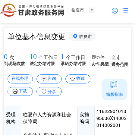
临夏市
单位基本信息变更
临夏市
0
10
1
即办件
全市
次
个工作日
个工作日
到现场次数
法定办结时限
承诺办结时限
办件类型
通办范围
在线办理
咨询
收藏
下载
分享
简版指南
11622901013
受理
临夏市人力资源和社会
实施
95636X14002
机构
保障局
编码
014002001