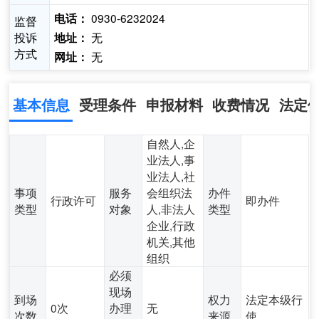
0930-6232024
电话：
监督
投诉
无
地址：
方式
无
网址：
基本信息
受理条件
申报材料
收费情况
法定
自然人,企
业法人,事
业法人,社
事项
服务
会组织法
办件
行政许可
即办件
类型
对象
人,非法人
类型
企业,行政
机关,其他
组织
必须
现场
到场
权力
法定本级行
0次
办理
无
次数
来源
使