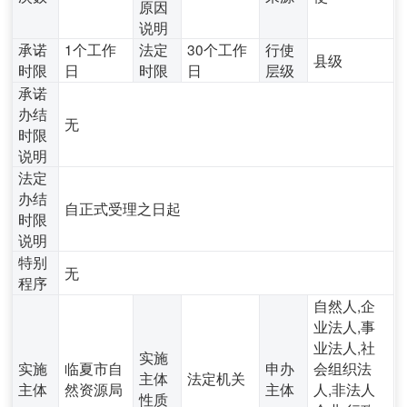
原因
说明
承诺
1个工作
法定
30个工作
行使
县级
时限
日
时限
日
层级
承诺
办结
无
时限
说明
法定
办结
自正式受理之日起
时限
说明
特别
无
程序
自然人,企
业法人,事
业法人,社
实施
实施
临夏市自
申办
会组织法
主体
法定机关
主体
然资源局
主体
人,非法人
性质