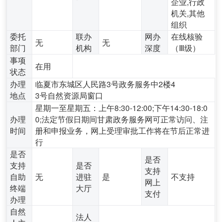
企业,行政
机关,其他
组织
委托
联办
网办
在线核验
无
无
部门
机构
深度
（Ⅲ级）
事项
在用
状态
办理
临夏市东城区人民路3号政务服务中2楼4
地点
3号自然资源局窗口
星期一至星期五：上午8:30-12:00;下午14:30-18:0
办理
0;法定节假日期间甘肃政务服务网可正常访问、注
时间
册和申报业务，网上受理审批工作将在节后正常进
行
是否
是否
支持
是否
支持
自助
无
进驻
是
不支持
网上
终端
大厅
支付
办理
自然
法人