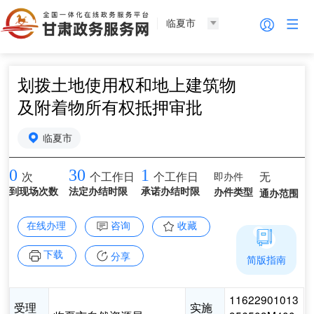
临夏市
划拨土地使用权和地上建筑物
及附着物所有权抵押审批
临夏市
0
30
1
即办件
无
次
个工作日
个工作日
到现场次数
法定办结时限
承诺办结时限
办件类型
通办范围
在线办理
咨询
收藏
下载
分享
简版指南
11622901013
受理
实施