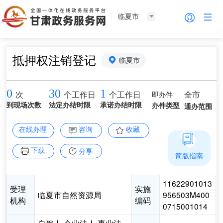
临夏市
抵押权注销登记
临夏市
0
30
1
即办件
全市
次
个工作日
个工作日
到现场次数
法定办结时限
承诺办结时限
办件类型
通办范围
在线办理
咨询
收藏
下载
分享
简版指南
11622901013
受理
实施
临夏市自然资源局
956503M400
机构
编码
0715001014