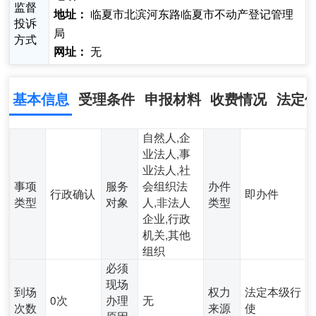
监督
临夏市北滨河东路临夏市不动产登记管理
地址：
投诉
局
方式
无
网址：
基本信息
受理条件
申报材料
收费情况
法定
自然人,企
业法人,事
业法人,社
事项
服务
会组织法
办件
行政确认
即办件
类型
对象
人,非法人
类型
企业,行政
机关,其他
组织
必须
现场
到场
权力
法定本级行
0次
办理
无
次数
来源
使
原因