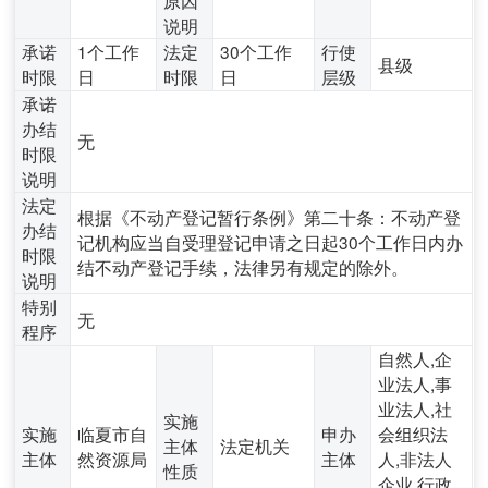
说明
承诺
1个工作
法定
30个工作
行使
县级
时限
日
时限
日
层级
承诺
办结
无
时限
说明
法定
根据《不动产登记暂行条例》第二十条：不动产登
办结
记机构应当自受理登记申请之日起30个工作日内办
时限
结不动产登记手续，法律另有规定的除外。
说明
特别
无
程序
自然人,企
业法人,事
业法人,社
实施
实施
临夏市自
申办
会组织法
主体
法定机关
主体
然资源局
主体
人,非法人
性质
企业,行政