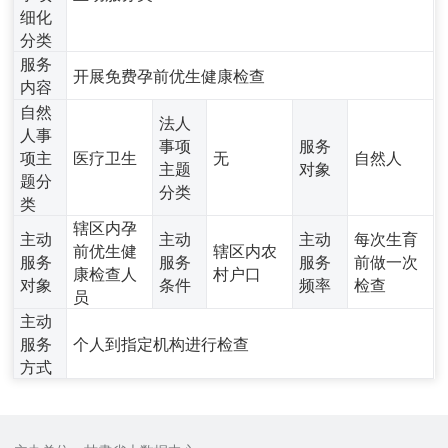
细化
分类
服务
开展免费孕前优生健康检查
内容
自然
法人
人事
事项
服务
项主
医疗卫生
无
自然人
主题
对象
题分
分类
类
辖区内孕
主动
主动
主动
每次生育
前优生健
辖区内农
服务
服务
服务
前做一次
康检查人
村户口
对象
条件
频率
检查
员
主动
服务
个人到指定机构进行检查
方式