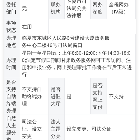
临夏市司
委托
联办
网办
全程网办
无
法局公共
部门
机构
深度
（Ⅳ级）
法律股
事项
在用
状态
办理
临夏市东城区人民路3号建设大厦政务服
地点
务中心二楼46号司法局窗口
星期一至星期五：上午8:30-12:00;下午14:30-18:0
办理
0;法定节假日期间甘肃政务服务网可正常访问、注
时间
册和申报业务，网上受理审批工作将在节后正常进
行
是否
是否
支持
不支持自
是否
支持
自助
助终端办
进驻
是
不支持
网上
终端
理
大厅
支付
办理
自然
司法公
法人
人主
证、设立
主题
设立变更、司法公证
题分
变更
分类
类