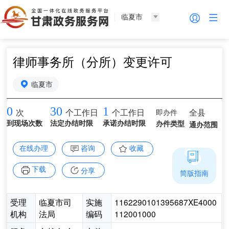
临夏市
律师事务所（分所）变更许可
临夏市
0
30
1
即办件
全县
次
个工作日
个工作日
到现场次数
法定办结时限
承诺办结时限
办件类型
通办范围
在线办理
咨询
收藏
下载
分享
简版指南
受理
临夏市司
实施
1162290101395687XE4000
机构
法局
编码
112001000