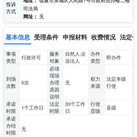
临夏市东城区人民路1号市政府统办楼二楼
地址：
投诉
司法局
方式
无
网址：
基本信息
受理条件
申报材料
收费情况
法定
事项
服务
自然人,企
办件
行政许可
即办件
类型
对象
业法人
类型
必须
现场
到场
权力
法定本级
0次
办理
无
次数
来源
行使
原因
说明
承诺
法定
30个工作
行使
1个工作日
县级
时限
时限
日
层级
承诺
办结
无
时限