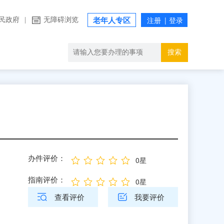
民政府
|
无障碍浏览
老年人专区
搜索
办件评价：
0星
指南评价：
0星
查看评价
我要评价