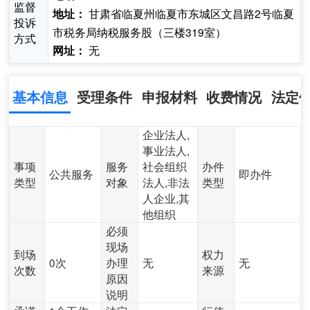
监督
甘肃省临夏州临夏市东城区文昌路2号临夏
地址：
投诉
市税务局纳税服务股（三楼319室）
方式
无
网址：
基本信息
受理条件
申报材料
收费情况
法定
企业法人,
事业法人,
事项
服务
社会组织
办件
公共服务
即办件
类型
对象
法人,非法
类型
人企业,其
他组织
必须
现场
到场
权力
0次
办理
无
无
次数
来源
原因
说明