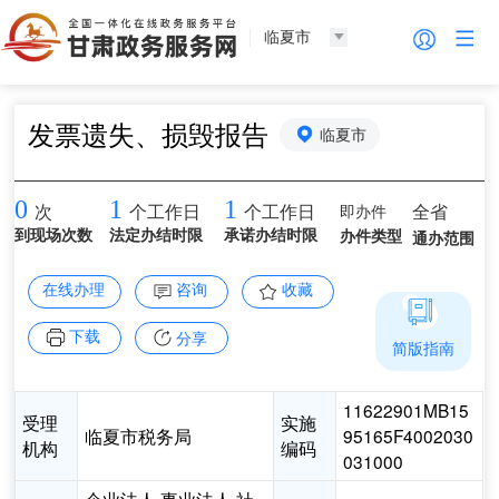
临夏市
发票遗失、损毁报告
临夏市
0
1
1
即办件
全省
次
个工作日
个工作日
到现场次数
法定办结时限
承诺办结时限
办件类型
通办范围
在线办理
咨询
收藏
下载
分享
简版指南
11622901MB15
受理
实施
临夏市税务局
95165F4002030
机构
编码
031000