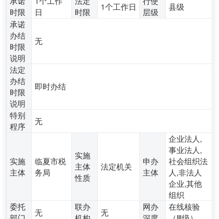
承诺
1个工作
法定
行使
1个工作日
县级
时限
日
时限
层级
承诺
办结
无
时限
说明
法定
办结
即时办结
时限
说明
特别
无
程序
企业法人,
事业法人,
实施
实施
临夏市税
申办
社会组织法
主体
法定机关
主体
务局
主体
人,非法人
性质
企业,其他
组织
委托
联办
网办
在线核验
无
无
部门
机构
深度
（Ⅲ级）