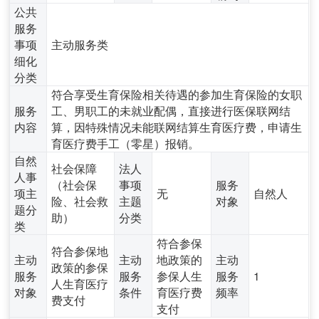
公共
服务
事项
主动服务类
细化
分类
符合享受生育保险相关待遇的参加生育保险的女职
服务
工、男职工的未就业配偶，直接进行医保联网结
内容
算，因特殊情况未能联网结算生育医疗费，申请生
育医疗费手工（零星）报销。
自然
社会保障
法人
人事
（社会保
事项
服务
项主
无
自然人
险、社会救
主题
对象
题分
助）
分类
类
符合参保
符合参保地
主动
主动
地政策的
主动
政策的参保
服务
服务
参保人生
服务
1
人生育医疗
对象
条件
育医疗费
频率
费支付
支付