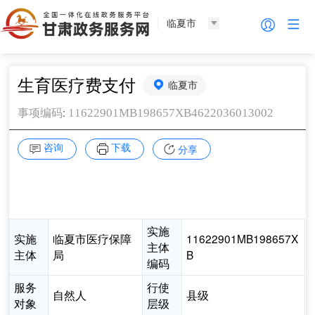
临夏市
生育医疗费支付
临夏市
:
11622901MB198657XB4622036013002
事项编码
咨询
下载
分享
实施
实施
临夏市医疗保障
11622901MB198657X
主体
主体
局
B
编码
服务
行使
自然人
县级
对象
层级