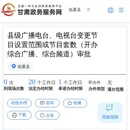
临夏县
县级广播电台、电视台变更节
目设置范围或节目套数（开办
综合广播、综合频道）审批
临夏县
0
20
1
即办件
无
次
个工作日
个工作日
到现场次数
法定办结时限
承诺办结时限
办件类型
通办范围
在线办理
咨询
收藏
下载
分享
简版指南