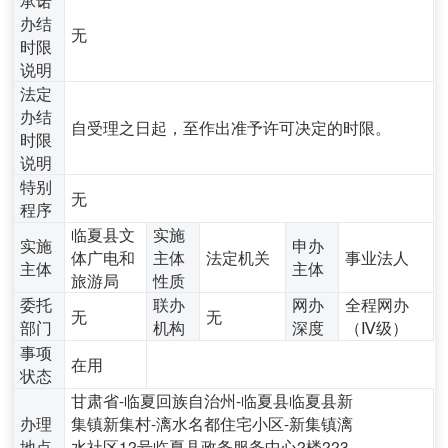
办结
无
时限
说明
法定
办结
自受理之日起，至作出准予许可决定的时限。
时限
说明
特别
无
程序
临夏县文
实施
实施
申办
体广电和
主体
法定机关
事业法人
主体
主体
旅游局
性质
委托
联办
网办
全程网办
无
无
部门
机构
深度
（Ⅳ级）
事项
在用
状态
甘肃省-临夏回族自治州-临夏县临夏县新
办理
集镇新集村-漓水名都住宅小区-新集镇漓
地点
水社区12号临夏县政务服务中心2楼223