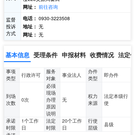
前往咨询
网址：
0930-3223508
电话：
监督
投诉
无
地址：
方式
无
网址：
基本信息
受理条件
申报材料
收费情况
法定
事项
服务
办件
行政许可
事业法人
即办件
类型
对象
类型
必须
现场
到场
权力
法定本级行
0次
办理
无
次数
来源
使
原因
说明
承诺
1个工作
法定
20个工作
行使
县级
时限
日
时限
日
层级
承诺