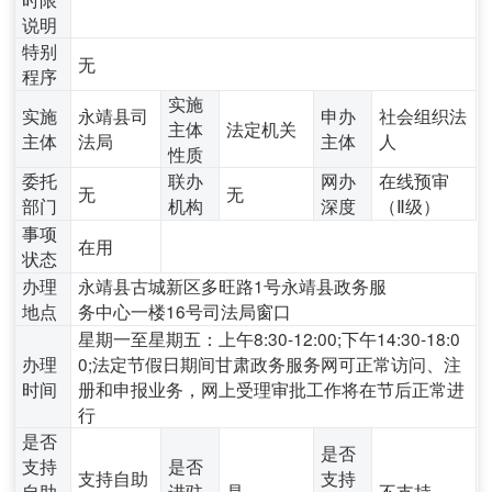
说明
特别
无
程序
实施
实施
永靖县司
申办
社会组织法
主体
法定机关
主体
法局
主体
人
性质
委托
联办
网办
在线预审
无
无
部门
机构
深度
（Ⅱ级）
事项
在用
状态
办理
永靖县古城新区多旺路1号永靖县政务服
地点
务中心一楼16号司法局窗口
星期一至星期五：上午8:30-12:00;下午14:30-18:0
办理
0;法定节假日期间甘肃政务服务网可正常访问、注
时间
册和申报业务，网上受理审批工作将在节后正常进
行
是否
是否
支持
是否
支持自助
支持
自助
进驻
是
不支持