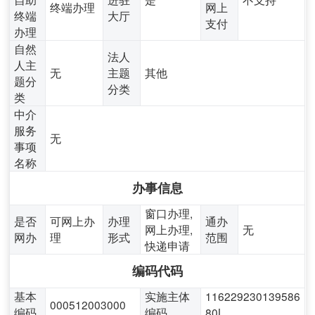
终端办理
网上
终端
大厅
支付
办理
自然
法人
人主
无
主题
其他
题分
分类
类
中介
服务
无
事项
名称
办事信息
窗口办理,
是否
可网上办
办理
通办
网上办理,
无
网办
理
形式
范围
快递申请
编码代码
基本
实施主体
116229230139586
000512003000
编码
编码
80L