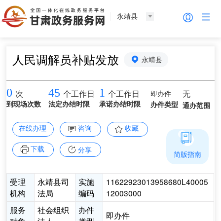
永靖县
人民调解员补贴发放
永靖县
0
45
1
即办件
无
次
个工作日
个工作日
到现场次数
法定办结时限
承诺办结时限
办件类型
通办范围
在线办理
咨询
收藏
下载
分享
简版指南
受理
永靖县司
实施
11622923013958680L40005
机构
法局
编码
12003000
服务
社会组织
办件
即办件