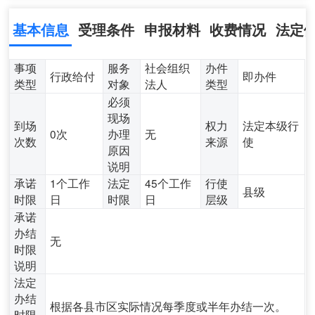
基本信息
受理条件
申报材料
收费情况
法定
事项
服务
社会组织
办件
行政给付
即办件
类型
对象
法人
类型
必须
现场
到场
权力
法定本级行
0次
办理
无
次数
来源
使
原因
说明
承诺
1个工作
法定
45个工作
行使
县级
时限
日
时限
日
层级
承诺
办结
无
时限
说明
法定
办结
根据各县市区实际情况每季度或半年办结一次。
时限