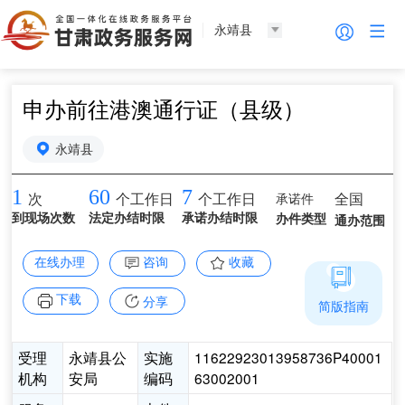
永靖县
申办前往港澳通行证（县级）
永靖县
1
60
7
承诺件
全国
次
个工作日
个工作日
到现场次数
法定办结时限
承诺办结时限
办件类型
通办范围
在线办理
咨询
收藏
下载
分享
简版指南
受理
永靖县公
实施
11622923013958736P40001
机构
安局
编码
63002001