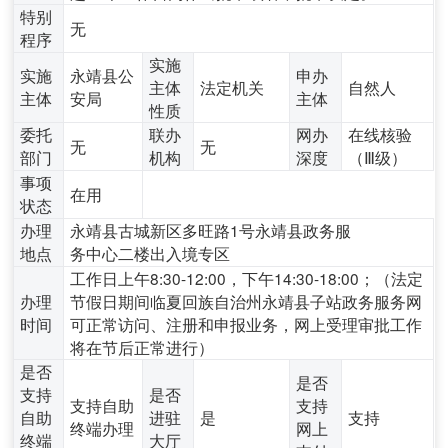
特别
无
程序
实施
实施
永靖县公
申办
主体
法定机关
自然人
主体
安局
主体
性质
委托
联办
网办
在线核验
无
无
部门
机构
深度
（Ⅲ级）
事项
在用
状态
办理
永靖县古城新区多旺路1号永靖县政务服
地点
务中心二楼出入境专区
工作日上午8:30-12:00，下午14:30-18:00；（法定
办理
节假日期间临夏回族自治州永靖县子站政务服务网
时间
可正常访问、注册和申报业务，网上受理审批工作
将在节后正常进行）
是否
是否
支持
是否
支持自助
支持
自助
进驻
是
支持
终端办理
网上
终端
大厅