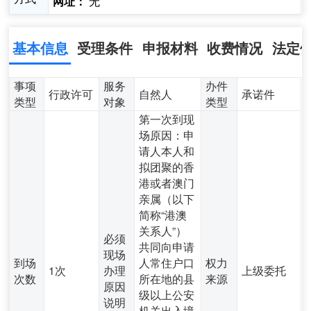
无
网址：
基本信息
受理条件
申报材料
收费情况
法定
事项
服务
办件
行政许可
自然人
承诺件
类型
对象
类型
第一次到现
场原因：申
请人本人和
拟团聚的香
港或者澳门
亲属（以下
简称“港澳
关系人”）
必须
共同向申请
现场
到场
人常住户口
权力
1次
办理
上级委托
次数
所在地的县
来源
原因
级以上公安
说明
机关出入境