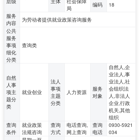
层级
主体
社会保障
编码
18
局
服务
为劳动者提供就业政策咨询服务
内容
公共
服务
事项
查询类
细化
分类
自然人,企
业法人,事
自然
法人
业法人,社
人事
事项
服务
会组织法
项主
就业创业
人力资源
主题
对象
人,非法人
题分
分类
企业,行政
类
机关,其他
组织
查询
就业政策
查询
电话查询,
查询
0930-5921
条件
法规咨询
方式
网上查询
电话
034
星期一至