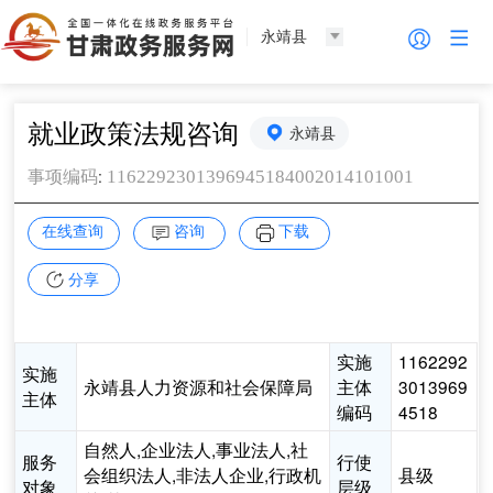
永靖县
就业政策法规咨询
永靖县
:
1162292301396945184002014101001
事项编码
在线查询
咨询
下载
分享
实施
1162292
实施
永靖县人力资源和社会保障局
主体
3013969
主体
编码
4518
自然人,企业法人,事业法人,社
服务
行使
会组织法人,非法人企业,行政机
县级
对象
层级