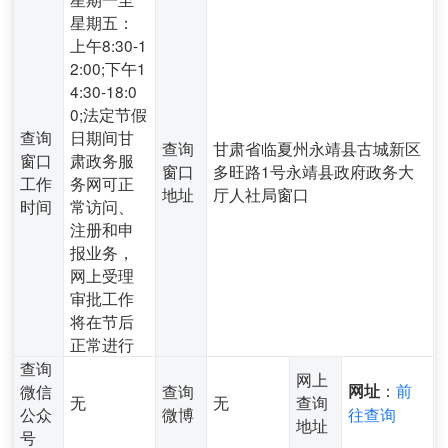
星期五：
上午8:30-1
2:00;下午1
4:30-18:0
0;法定节假
查询
日期间甘
查询
甘肃省临夏州永靖县古城新区
窗口
肃政务服
窗口
多旺路1号永靖县政府政务大
工作
务网可正
地址
厅人社局窗口
时间
常访问、
注册和申
报业务，
网上受理
审批工作
将在节后
正常进行
查询
网上
：
前
微信
查询
网址
无
无
查询
公众
微博
往查询
地址
号