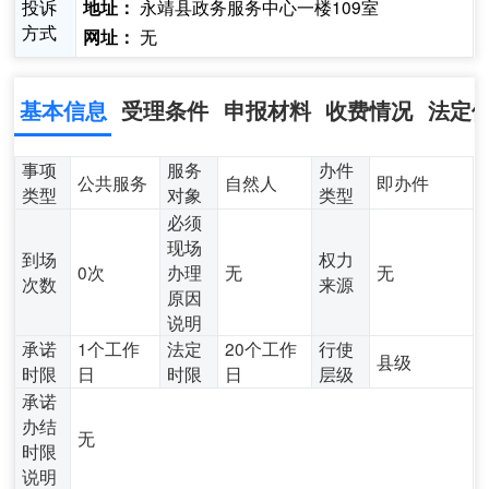
投诉
永靖县政务服务中心一楼109室
地址：
方式
无
网址：
基本信息
受理条件
申报材料
收费情况
法定
事项
服务
办件
公共服务
自然人
即办件
类型
对象
类型
必须
现场
到场
权力
0次
办理
无
无
次数
来源
原因
说明
承诺
1个工作
法定
20个工作
行使
县级
时限
日
时限
日
层级
承诺
办结
无
时限
说明