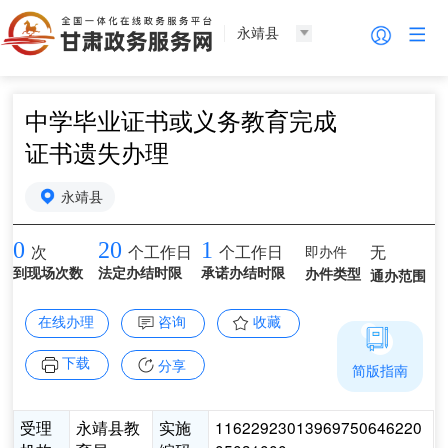
永靖县
中学毕业证书或义务教育完成
证书遗失办理
永靖县
0
20
1
即办件
无
次
个工作日
个工作日
到现场次数
法定办结时限
承诺办结时限
办件类型
通办范围
在线办理
咨询
收藏
下载
分享
简版指南
受理
永靖县教
实施
11622923013969750646220