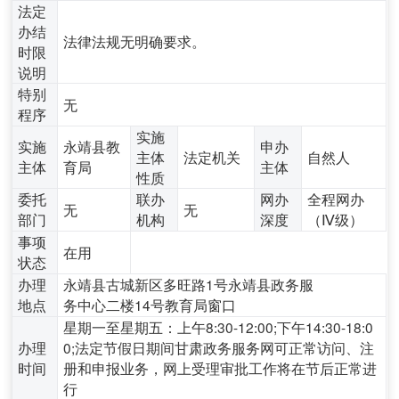
法定
办结
法律法规无明确要求。
时限
说明
特别
无
程序
实施
实施
永靖县教
申办
主体
法定机关
自然人
主体
育局
主体
性质
委托
联办
网办
全程网办
无
无
部门
机构
深度
（Ⅳ级）
事项
在用
状态
办理
永靖县古城新区多旺路1号永靖县政务服
地点
务中心二楼14号教育局窗口
星期一至星期五：上午8:30-12:00;下午14:30-18:0
办理
0;法定节假日期间甘肃政务服务网可正常访问、注
时间
册和申报业务，网上受理审批工作将在节后正常进
行