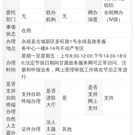
组织
委托
联办
网办
全程网办
无
无
部门
机构
深度
（Ⅳ级）
事项
在用
状态
办理
永靖县古城新区多旺路1号永靖县政务服
地点
务中心一楼8-14号不动产专区
星期一至星期五：上午8:30-12:00;下午14:30-18:0
办理
0;法定节假日期间甘肃政务服务网可正常访问、注
时间
册和申报业务，网上受理审批工作将在节后正常进
行
是否
是否
支持
是否
支持自助
支持
自助
进驻
是
支持
终端办理
网上
终端
大厅
支付
办理
自然
法人
人主
证件办理
主题
其他
题分