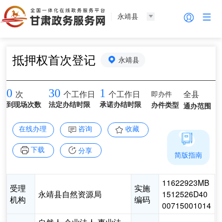
永靖县
抵押权首次登记
永靖县
0
30
1
即办件
全县
次
个工作日
个工作日
到现场次数
法定办结时限
承诺办结时限
办件类型
通办范围
在线办理
咨询
收藏
下载
分享
简版指南
11622923MB
受理
实施
永靖县自然资源局
1512526D40
机构
编码
00715001014