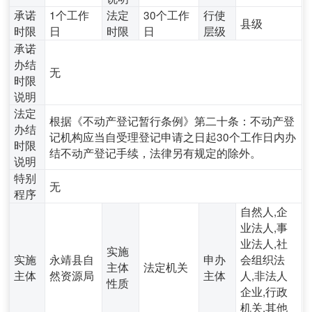
承诺
1个工作
法定
30个工作
行使
县级
时限
日
时限
日
层级
承诺
办结
无
时限
说明
法定
根据《不动产登记暂行条例》第二十条：不动产登
办结
记机构应当自受理登记申请之日起30个工作日内办
时限
结不动产登记手续，法律另有规定的除外。
说明
特别
无
程序
自然人,企
业法人,事
业法人,社
实施
实施
永靖县自
申办
会组织法
主体
法定机关
主体
然资源局
主体
人,非法人
性质
企业,行政
机关,其他