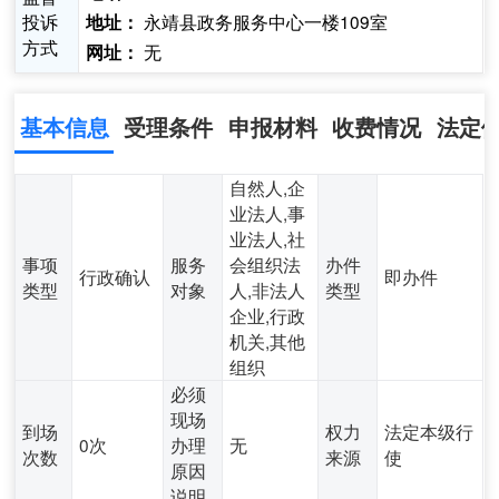
投诉
永靖县政务服务中心一楼109室
地址：
方式
无
网址：
基本信息
受理条件
申报材料
收费情况
法定
自然人,企
业法人,事
业法人,社
事项
服务
会组织法
办件
行政确认
即办件
类型
对象
人,非法人
类型
企业,行政
机关,其他
组织
必须
现场
到场
权力
法定本级行
0次
办理
无
次数
来源
使
原因
说明