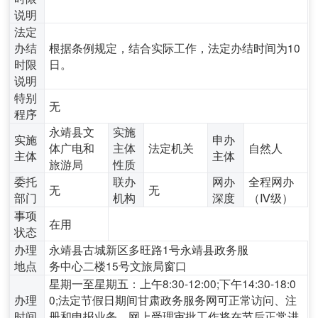
说明
法定
办结
根据条例规定，结合实际工作，法定办结时间为10
时限
日。
说明
特别
无
程序
永靖县文
实施
实施
申办
体广电和
主体
法定机关
自然人
主体
主体
旅游局
性质
委托
联办
网办
全程网办
无
无
部门
机构
深度
（Ⅳ级）
事项
在用
状态
办理
永靖县古城新区多旺路1号永靖县政务服
地点
务中心二楼15号文旅局窗口
星期一至星期五：上午8:30-12:00;下午14:30-18:0
办理
0;法定节假日期间甘肃政务服务网可正常访问、注
时间
册和申报业务，网上受理审批工作将在节后正常进