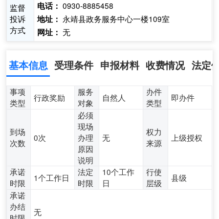
0930-8885458
电话：
监督
投诉
永靖县政务服务中心一楼109室
地址：
方式
无
网址：
基本信息
受理条件
申报材料
收费情况
法定
事项
服务
办件
行政奖励
自然人
即办件
类型
对象
类型
必须
现场
到场
权力
0次
办理
无
上级授权
次数
来源
原因
说明
承诺
法定
10个工作
行使
1个工作日
县级
时限
时限
日
层级
承诺
办结
无
时限