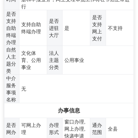
行
是否
是否
支持
是否
支持自助
支持
自助
进驻
是
不支持
终端办理
网上
终端
大厅
支付
办理
自然
文化体
法人
人主
育、公用
主题
公用事业
题分
事业
分类
类
中介
服务
无
事项
名称
办事信息
窗口办理,
是否
可网上办
办理
通办
网上办理,
全县
网办
理
形式
范围
快递申请