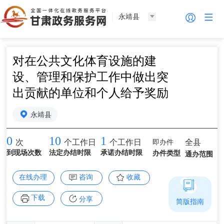
永靖县
对在公共文化体育设施的建
设、管理和保护工作中做出突
出贡献的单位和个人给予奖励
永靖县
0
10
1
即办件
全县
次
个工作日
个工作日
到现场次数
法定办结时限
承诺办结时限
办件类型
通办范围
在线办理
咨询
收藏
下载
分享
简版指南