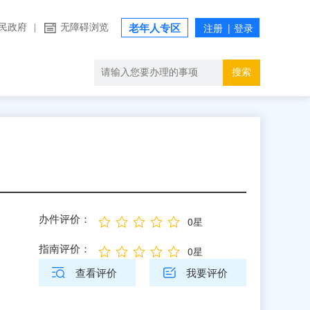
民政府
|
无障碍浏览
老年人专区
搜索
办件评价：
0星
指南评价：
0星
查看评价
我要评价