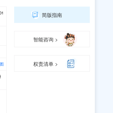
01
简版指南
智能咨询 >
权责清单 >
图
册