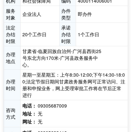
机构
和社会保障局
编码
4000114006001
服务
办件
企业法人
即办件
对象
类型
法定
承诺
办结
20个工作日
办结
1个工作日
时限
时限
甘肃省-临夏回族自治州-广河县西街25
办理
号东北方向170米-广河县政务服务中
地点
心。
星期一至星期五：上午8:30-12:00;下午14:30-18:0
办理
0;法定节假日期间甘肃政务服务网可正常访问、注
时间
册和申报业务，网上受理审批工作将在节后正常
进行
09305687009
电话：
咨询
无
地址：
方式
无
网址：