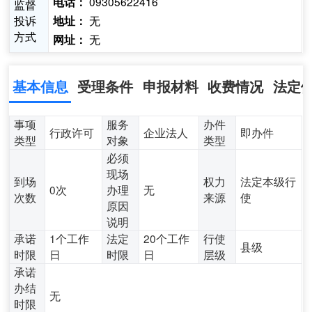
09305622416
电话：
监督
投诉
无
地址：
方式
无
网址：
基本信息
受理条件
申报材料
收费情况
法定
事项
服务
办件
行政许可
企业法人
即办件
类型
对象
类型
必须
现场
到场
权力
法定本级行
0次
办理
无
次数
来源
使
原因
说明
承诺
1个工作
法定
20个工作
行使
县级
时限
日
时限
日
层级
承诺
办结
无
时限