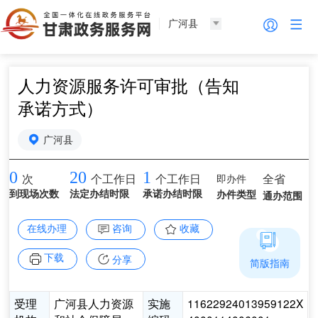
广河县
人力资源服务许可审批（告知
承诺方式）
广河县
0
20
1
即办件
全省
次
个工作日
个工作日
到现场次数
法定办结时限
承诺办结时限
办件类型
通办范围
在线办理
咨询
收藏
下载
分享
简版指南
受理
广河县人力资源
实施
11622924013959122X