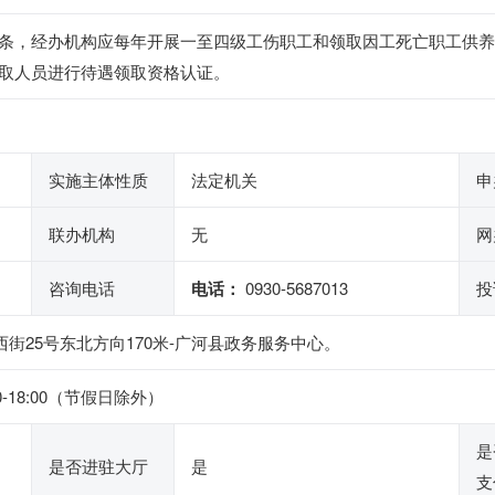
条，经办机构应每年开展一至四级工伤职工和领取因工死亡职工供养
取人员进行待遇领取资格认证。
实施主体性质
法定机关
申
联办机构
无
网
咨询电话
电话：
0930-5687013
投
西街25号东北方向170米-广河县政务服务中心。
30-18:00（节假日除外）
是
是否进驻大厅
是
支