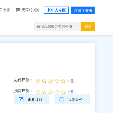
民政府
|
无障碍浏览
老年人专区
搜索
办件评价：
0星
指南评价：
0星
查看评价
我要评价