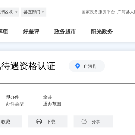
择区域
县直部门
国家政务服务平台
广河县人
事项
好差评
政务超市
阳光政务
属待遇资格认证
广河县
即办件
全县
办件类型
通办范围
收藏
下载
分享