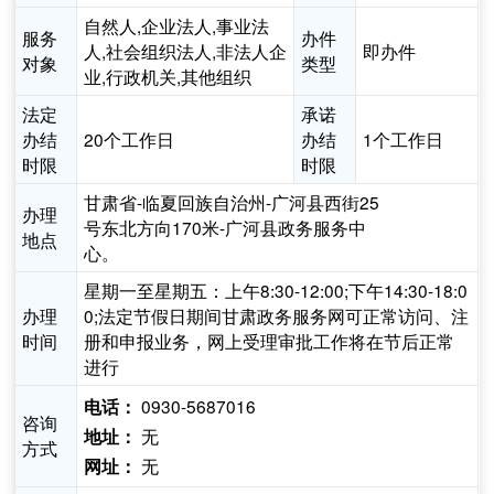
自然人,企业法人,事业法
服务
办件
人,社会组织法人,非法人企
即办件
对象
类型
业,行政机关,其他组织
法定
承诺
办结
20个工作日
办结
1个工作日
时限
时限
甘肃省-临夏回族自治州-广河县西街25
办理
号东北方向170米-广河县政务服务中
地点
心。
星期一至星期五：上午8:30-12:00;下午14:30-18:0
办理
0;法定节假日期间甘肃政务服务网可正常访问、注
时间
册和申报业务，网上受理审批工作将在节后正常
进行
0930-5687016
电话：
咨询
无
地址：
方式
无
网址：