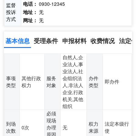
0930-12345
电话：
监督
投诉
无
地址：
方式
无
网址：
基本信息
受理条件
申报材料
收费情况
法定
自然人,企
业法人,事
业法人,社
事项
其他行政
服务
会组织法
办件
即办件
类型
权力
对象
人,非法人
类型
企业,行政
机关,其他
组织
必须
现场
到场
权力
法定本级行
0次
办理
无
次数
来源
使
原因