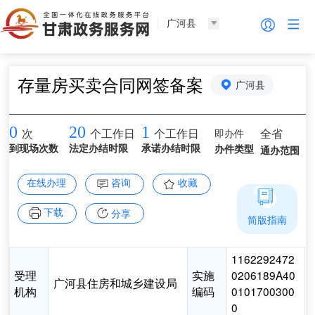
广河县
存量房买卖合同网签备案
广河县
0
20
1
即办件
全省
次
个工作日
个工作日
到现场次数
法定办结时限
承诺办结时限
办件类型
通办范围
在线办理
咨询
收藏
下载
分享
简版指南
1162292472
受理
实施
0206189A40
广河县住房和城乡建设局
机构
编码
0101700300
0