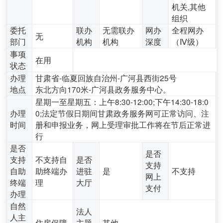
机关,其他
组织
委托
联办
无需联办
网办
全程网办
无
部门
机构
机构
深度
（Ⅳ级）
事项
在用
状态
办理
甘肃省-临夏回族自治州-广河县西街25号
地点
东北方向170米-广河县政务服务中心。
星期一至星期五：上午8:30-12:00;下午14:30-18:0
办理
0;法定节假日期间甘肃政务服务网可正常访问、注
时间
册和申报业务，网上受理审批工作将在节后正常进
行
是否
是否
支持
不支持自
是否
支持
自助
助终端办
进驻
是
不支持
网上
终端
理
大厅
支付
办理
自然
法人
人主
住房保障
主题
其他