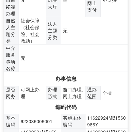
网上
终端
大厅
支付
办理
自然
社会保障
法人
人主
（社会保
主题
无
题分
险、社会
分类
类
救助）
中介
服务
无
事项
名称
办事信息
是否
可网上办
办理
窗口办理,
通办
全省
网办
理
形式
网上办理
范围
编码代码
基本
实施主体
11622924MB1560
622036006001
编码
编码
966Y
11622924MB156
11622924MB1560