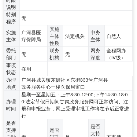
说明
特别
无
程序
实施
实施
广河县医
申办
主体
法定机关
自然人
主体
疗保障局
主体
性质
委托
联办
网办
全程网办
无
无
部门
机构
深度
（Ⅳ级）
事项
在用
状态
办理
广河县城关镇东街社区东街333号广河县
地点
政务服务中心一楼医保局窗口
星期一至星期五：上午8:30-12:00;下午14:30-18:0
办理
0;法定节假日期间甘肃政务服务网可正常访问、注
时间
册和申报业务，网上受理审批工作将在节后正常进
行
是否
是否
支持
是否
支持
自助
无
进驻
是
不支持