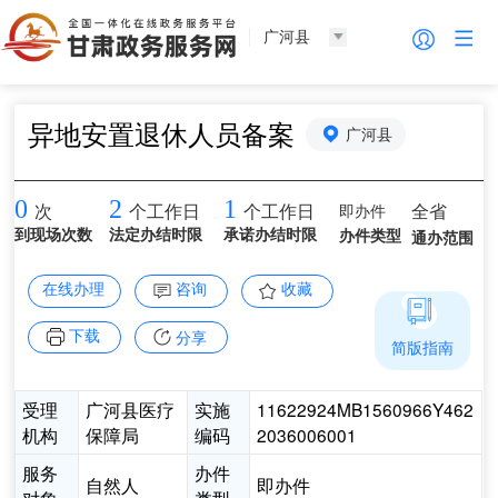
广河县
异地安置退休人员备案
广河县
0
2
1
即办件
全省
次
个工作日
个工作日
到现场次数
法定办结时限
承诺办结时限
办件类型
通办范围
在线办理
咨询
收藏
下载
分享
简版指南
受理
广河县医疗
实施
11622924MB1560966Y462
机构
保障局
编码
2036006001
服务
办件
自然人
即办件