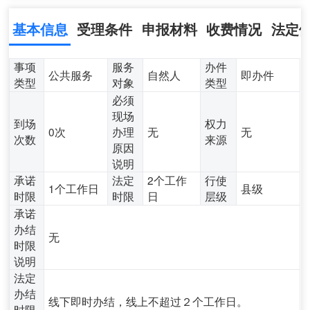
基本信息
受理条件
申报材料
收费情况
法定
事项
服务
办件
公共服务
自然人
即办件
类型
对象
类型
必须
现场
到场
权力
0次
办理
无
无
次数
来源
原因
说明
承诺
法定
2个工作
行使
1个工作日
县级
时限
时限
日
层级
承诺
办结
无
时限
说明
法定
办结
线下即时办结，线上不超过２个工作日。
时限