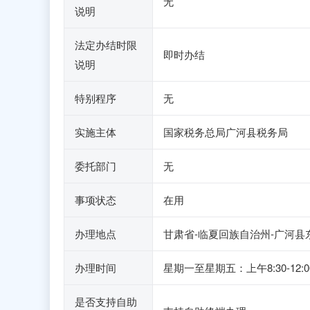
无
说明
法定办结时限
即时办结
说明
特别程序
无
实施主体
国家税务总局广河县税务局
委托部门
无
事项状态
在用
办理地点
甘肃省-临夏回族自治州-广河县东
办理时间
星期一至星期五：上午8:30-1
是否支持自助