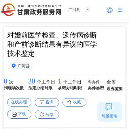
广河县
对婚前医学检查、遗传病诊断
和产前诊断结果有异议的医学
技术鉴定
广河县
0
30
1
即办件
全省
次
个工作日
个工作日
到现场次数
法定办结时限
承诺办结时限
办件类型
通办范围
在线办理
咨询
收藏
下载
分享
简版指南