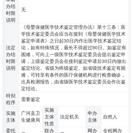
办结
无
时限
说明
《母婴保健医学技术鉴定管理办法》第十三条：医
学技术鉴定委员会应当在接到《母婴保健医学技术
鉴定申请表》之日起30日内作出医学技术鉴定结
法定
论，如有特殊情况，最长不得超过90日。如鉴定有
办结
困难，可向上一级医学技术鉴定委员会提出鉴定申
时限
请，上级鉴定委员会在接到鉴定申请后30日内做出
说明
鉴定结论。省级为终级鉴定。如省级技术鉴定有困
难，可转至有条件的医疗保健机构进行检查确诊，
出具检测报告，由省级医学技术鉴定委员会作出鉴
定结论。
特别
需要鉴定
程序
实施
实施
广河县卫
申办
主体
法定机关
自然人
主体
生健康局
主体
性质
委托
联办
网办
全程网办