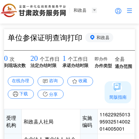
和政县
单位参保证明查询打印
和政县
0
20
1
即办件
全县
次
个工作日
个工作日
到现场次数
法定办结时限
承诺办结时限
办件类型
通办范围
在线办理
咨询
收藏
下载
分享
简版指南
11622925013
受理
实施
和政县人社局
95932514002
机构
编码
014005001