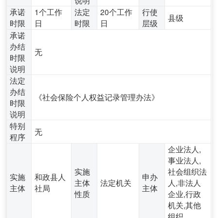
承诺
1个工作
法定
20个工作
行使
县级
时限
日
时限
日
层级
承诺
办结
无
时限
说明
法定
办结
《社会保险个人权益记录管理办法》
时限
说明
特别
无
程序
企业法人,
事业法人,
实施
社会组织法
实施
和政县人
申办
主体
法定机关
人,非法人
主体
社局
主体
性质
企业,行政
机关,其他
组织