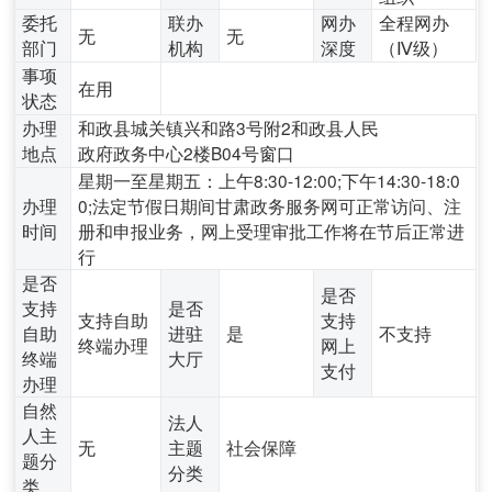
委托
联办
网办
全程网办
无
无
部门
机构
深度
（Ⅳ级）
事项
在用
状态
办理
和政县城关镇兴和路3号附2和政县人民
地点
政府政务中心2楼B04号窗口
星期一至星期五：上午8:30-12:00;下午14:30-18:0
办理
0;法定节假日期间甘肃政务服务网可正常访问、注
时间
册和申报业务，网上受理审批工作将在节后正常进
行
是否
是否
支持
是否
支持自助
支持
自助
进驻
是
不支持
终端办理
网上
终端
大厅
支付
办理
自然
法人
人主
无
主题
社会保障
题分
分类
类