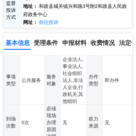
监督
和政县城关镇兴和路3号附2和政县人民政
地址：
投诉
府政务中心
方式
前往投诉
网址：
基本信息
受理条件
申报材料
收费情况
法定
企业法人,
事业法人,
社会组织
事项
服务
办件
公共服务
法人,非法
即办件
类型
对象
类型
人企业,行
政机关,其
他组织
必须
现场
到场
权力
0次
办理
无
无
次数
来源
原因
说明