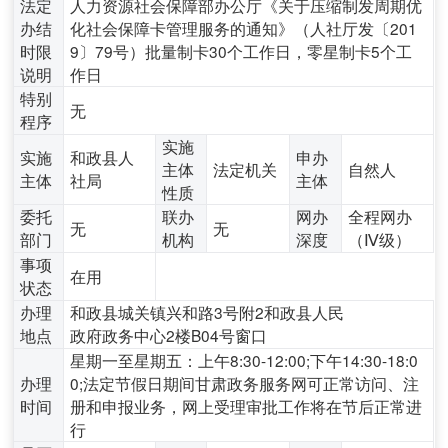
法定
人力资源社会保障部办公厅《关于压缩制发周期优
办结
化社会保障卡管理服务的通知》（人社厅发〔201
时限
9〕79号）批量制卡30个工作日，零星制卡5个工
说明
作日
特别
无
程序
实施
实施
和政县人
申办
主体
法定机关
自然人
主体
社局
主体
性质
委托
联办
网办
全程网办
无
无
部门
机构
深度
（Ⅳ级）
事项
在用
状态
办理
和政县城关镇兴和路3号附2和政县人民
地点
政府政务中心2楼B04号窗口
星期一至星期五：上午8:30-12:00;下午14:30-18:0
办理
0;法定节假日期间甘肃政务服务网可正常访问、注
时间
册和申报业务，网上受理审批工作将在节后正常进
行