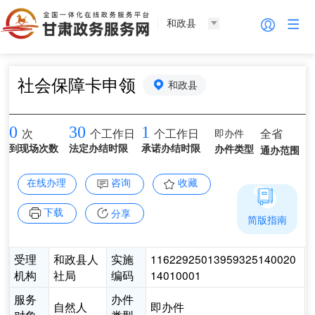
和政县
社会保障卡申领
和政县
0
30
1
即办件
全省
次
个工作日
个工作日
到现场次数
法定办结时限
承诺办结时限
办件类型
通办范围
在线办理
咨询
收藏
下载
分享
简版指南
受理
和政县人
实施
11622925013959325140020
机构
社局
编码
14010001
服务
办件
自然人
即办件