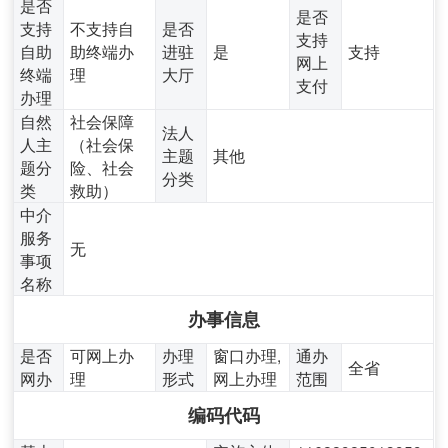
是否
是否
支持
不支持自
是否
支持
自助
助终端办
进驻
是
支持
网上
终端
理
大厅
支付
办理
自然
社会保障
法人
人主
（社会保
主题
其他
题分
险、社会
分类
类
救助）
中介
服务
无
事项
名称
办事信息
是否
可网上办
办理
窗口办理,
通办
全省
网办
理
形式
网上办理
范围
编码代码