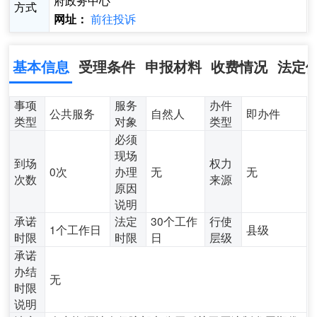
府政务中心
方式
前往投诉
网址：
基本信息
受理条件
申报材料
收费情况
法定
事项
服务
办件
公共服务
自然人
即办件
类型
对象
类型
必须
现场
到场
权力
0次
办理
无
无
次数
来源
原因
说明
承诺
法定
30个工作
行使
1个工作日
县级
时限
时限
日
层级
承诺
办结
无
时限
说明