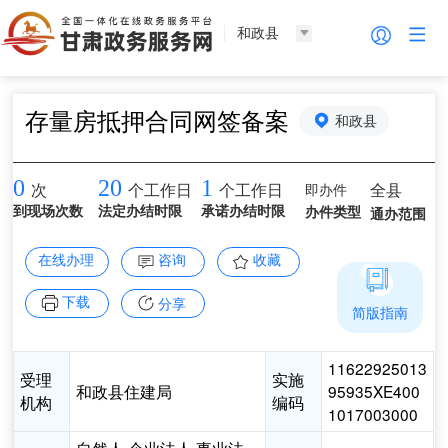
和政县
存量房抵押合同网签备案
和政县
0
20
1
即办件
全县
次
个工作日
个工作日
到现场次数
法定办结时限
承诺办结时限
办件类型
通办范围
在线办理
咨询
收藏
下载
分享
简版指南
11622925013
受理
实施
和政县住建局
95935XE400
机构
编码
1017003000