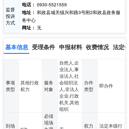
0930-5521559
电话：
监督
和政县城关镇兴和路3号附2和政县政务服
地址：
投诉
务中心
方式
无
网址：
基本信息
受理条件
申报材料
收费情况
法定
自然人,企
业法人,事
业法人,社
事项
其他行政
服务
会组织法
办件
即办件
类型
权力
对象
人,非法人
类型
企业,行政
机关,其他
组织
必须
现场
到场
权力
法定本级行
0次
办理
无