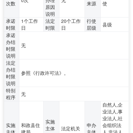
次数
来源
使
原因
说明
承诺
1个工作
法定
20个工作
行使
县级
时限
日
时限
日
层级
承诺
办结
无
时限
说明
法定
办结
参照《行政许可法》。
时限
说明
特别
无
程序
自然人,企
业法人,事
业法人,社
实施
实施
和政县住
申办
会组织法
主体
法定机关
主体
建局
主体
人,非法人