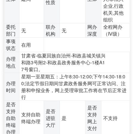
性质
企业,行政
机关,其他
组织
委托
联办
网办
全程网办
无
无
部门
机构
深度
（Ⅳ级）
事项
在用
状态
甘肃省-临夏回族自治州-和政县城关镇兴
办理
和路3号附2-和政县政务服务中心-1楼A1
地点
7号窗口。
星期一至星期五：上午8:30-12:00;下午14:30-18:0
办理
0;法定节假日期间甘肃政务服务网可正常访问、注
时间
册和申报业务，网上受理审批工作将在节后正常进
行
是否
是否
支持
是否
支持自助
支持
自助
进驻
是
不支持
终端办理
网上
终端
大厅
支付
办理