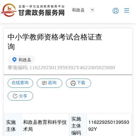
和政县
中小学教师资格考试合格证查
询
和政县
:
11622925013959392Y4622005025000
事项编码
在线查询
咨询
下载
分享
实施
实施
和政县教育和科学技
116229250139593
主体
主体
术局
92Y
编码