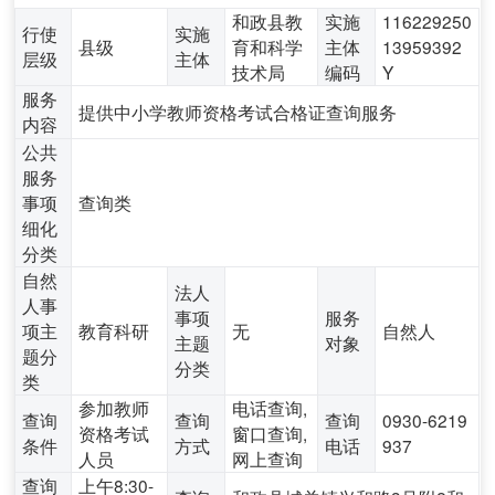
和政县教
实施
116229250
行使
实施
县级
育和科学
主体
13959392
层级
主体
技术局
编码
Y
服务
提供中小学教师资格考试合格证查询服务
内容
公共
服务
事项
查询类
细化
分类
自然
法人
人事
事项
服务
项主
教育科研
无
自然人
主题
对象
题分
分类
类
参加教师
电话查询,
查询
查询
查询
0930-6219
资格考试
窗口查询,
条件
方式
电话
937
人员
网上查询
查询
上午8:30-