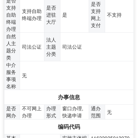
是否
是否
支持
是否
支持自助
支持
自助
进驻
是
不支持
终端办理
网上
终端
大厅
支付
办理
自然
法人
人主
司法公证
主题
司法公证
题分
分类
类
中介
服务
无
事项
名称
办事信息
是否
不可网上
办理
窗口办理,
通办
无
网办
办理
形式
快递申请
范围
编码代码
基本
实施主体编
11622925013970