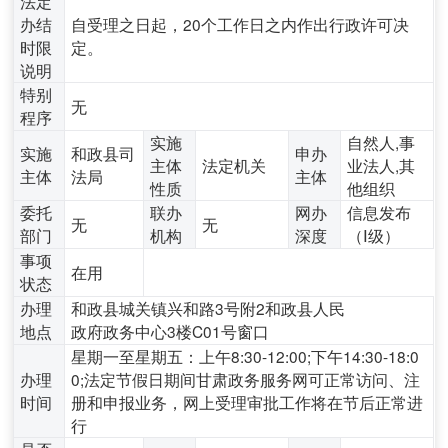
法定
办结
自受理之日起，20个工作日之内作出行政许可决
时限
定。
说明
特别
无
程序
实施
自然人,事
实施
和政县司
申办
主体
法定机关
业法人,其
主体
法局
主体
性质
他组织
委托
联办
网办
信息发布
无
无
部门
机构
深度
（Ⅰ级）
事项
在用
状态
办理
和政县城关镇兴和路3号附2和政县人民
地点
政府政务中心3楼C01号窗口
星期一至星期五：上午8:30-12:00;下午14:30-18:0
办理
0;法定节假日期间甘肃政务服务网可正常访问、注
时间
册和申报业务，网上受理审批工作将在节后正常进
行