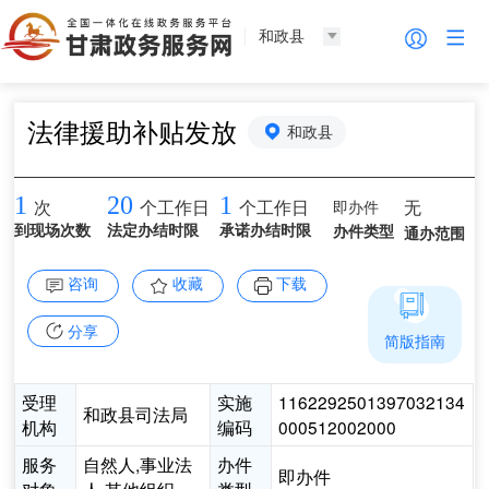
和政县
法律援助补贴发放
和政县
1
20
1
即办件
无
次
个工作日
个工作日
到现场次数
法定办结时限
承诺办结时限
办件类型
通办范围
咨询
收藏
下载
分享
简版指南
受理
实施
1162292501397032134
和政县司法局
机构
编码
000512002000
服务
自然人,事业法
办件
即办件