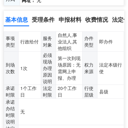
无
网址：
基本信息
受理条件
申报材料
收费情况
法定
自然人,事
事项
服务
办件
行政给付
业法人,其
即办件
类型
对象
类型
他组织
必须
第一次到现
现场
到场
场原因：无
权力
法定本级行
1次
办理
次数
需网上申
来源
使
原因
报、办理
说明
承诺
1个工作
法定
20个工作
行使
县级
时限
日
时限
日
层级
承诺
办结
无
时限
说明