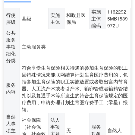
实施
1162292
行使
实施
和政县医
县级
主体
5MB1539
层级
主体
保局
编码
972U
公共
服务
事项
主动服务类
细化
分类
符合享受生育保险相关待遇的参加生育保险的职工
因特殊情况未能联网结算计划生育医疗费用的，包
括参加生育保险的职工实施放置或者取出宫内节育
服务
器、人工流产术或者引产术、输卵管或者输精管结
内容
扎以及复通手术等所发生的符合生育保险规定的医
疗费用，申请办理计划生育医疗费手工（零星）报
销。
自然
社会保障
法人
人事
（社会保
事项
服务
项主
无
自然人
险、社会救
主题
对象