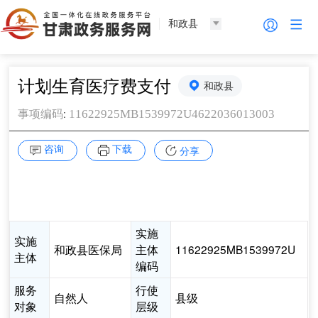
和政县
计划生育医疗费支付
和政县
:
11622925MB1539972U4622036013003
事项编码
咨询
下载
分享
实施
实施
和政县医保局
主体
11622925MB1539972U
主体
编码
服务
行使
自然人
县级
对象
层级