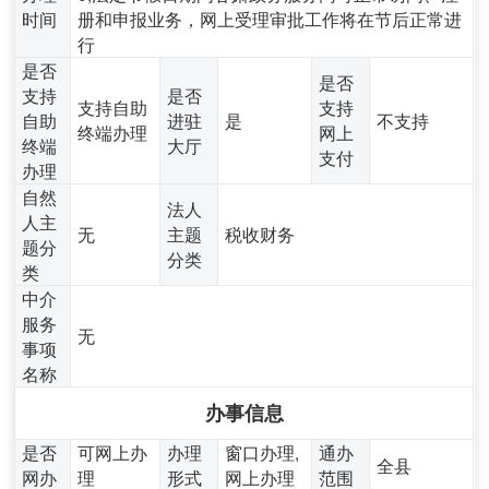
时间
册和申报业务，网上受理审批工作将在节后正常进
行
是否
是否
支持
是否
支持自助
支持
自助
进驻
是
不支持
终端办理
网上
终端
大厅
支付
办理
自然
法人
人主
无
主题
税收财务
题分
分类
类
中介
服务
无
事项
名称
办事信息
是否
可网上办
办理
窗口办理,
通办
全县
网办
理
形式
网上办理
范围