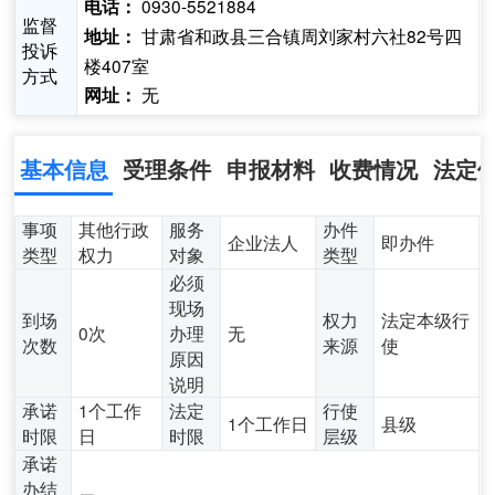
0930-5521884
电话：
监督
甘肃省和政县三合镇周刘家村六社82号四
地址：
投诉
楼407室
方式
无
网址：
基本信息
受理条件
申报材料
收费情况
法定
事项
其他行政
服务
办件
企业法人
即办件
类型
权力
对象
类型
必须
现场
到场
权力
法定本级行
0次
办理
无
次数
来源
使
原因
说明
承诺
1个工作
法定
行使
1个工作日
县级
时限
日
时限
层级
承诺
办结