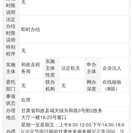
无
时限
说明
法定
办结
即时办结
时限
说明
特别
无
程序
实施
实施
和政县税
申办
主体
法定机关
企业法人
主体
务局
主体
性质
委托
联办
网办
在线核验
无
无
部门
机构
深度
（Ⅲ级）
事项
在用
状态
办理
甘肃省和政县城关镇兴和路3号附2政务
地点
大厅一楼18-23号窗口
星期一至星期五：上午8:30-12:00;下午14:30-18:0
办理
0;法定节假日期间甘肃政务服务网可正常访问、注