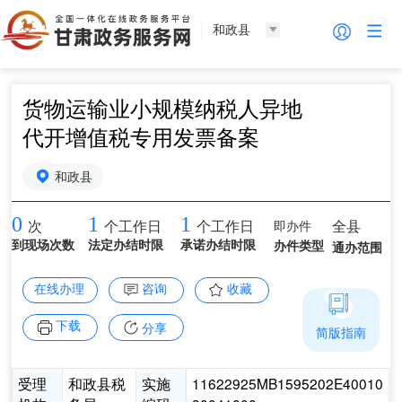
和政县
货物运输业小规模纳税人异地
代开增值税专用发票备案
和政县
0
1
1
即办件
全县
次
个工作日
个工作日
到现场次数
法定办结时限
承诺办结时限
办件类型
通办范围
在线办理
咨询
收藏
下载
分享
简版指南
受理
和政县税
实施
11622925MB1595202E40010