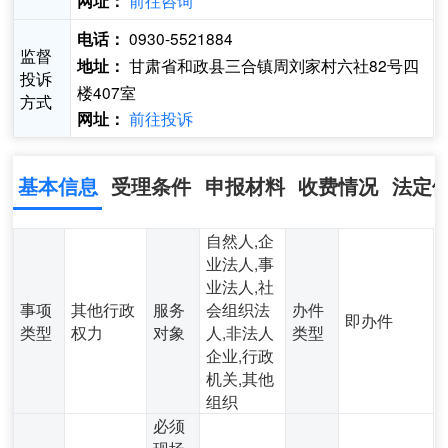
前往咨询
网址：
0930-5521884
电话：
监督
甘肃省和政县三合镇周刘家村六社82号四
地址：
投诉
楼407室
方式
前往投诉
网址：
基本信息
受理条件
申报材料
收费情况
法定
自然人,企
业法人,事
业法人,社
事项
其他行政
服务
会组织法
办件
即办件
类型
权力
对象
人,非法人
类型
企业,行政
机关,其他
组织
必须
现场