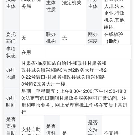
主体
法定机关
主体
务局
主体
人,非法人
性质
企业,行政
机关,其他
组织
委托
联办
网办
在线核验
无
无
部门
机构
深度
（Ⅲ级）
事项
在用
状态
甘肃省-临夏回族自治州-和政县甘肃省和
办理
政县城关镇兴和路3号附2政务大厅一楼2
地点
0-22号窗口-甘肃省和政县城关镇兴和路
3号附2政务大厅一楼。
星期一至星期五：上午8:30-12:00;下午14:30-18:0
办理
0;法定节假日期间甘肃政务服务网可正常访问、注
时间
册和申报业务，网上受理审批工作将在节后正常进
行
是否
是否
支持
是否
支持自助
支持
自助
进驻
是
不支持