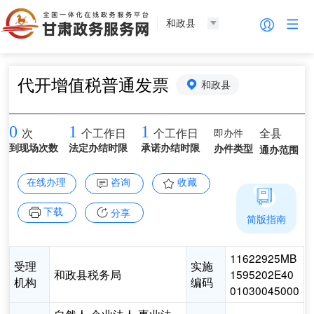
和政县
代开增值税普通发票
和政县
0
1
1
即办件
全县
次
个工作日
个工作日
到现场次数
法定办结时限
承诺办结时限
办件类型
通办范围
在线办理
咨询
收藏
下载
分享
简版指南
11622925MB
受理
实施
和政县税务局
1595202E40
机构
编码
01030045000