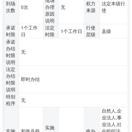
到场
权力
法定本级行
0次
办理
无
次数
来源
使
原因
说明
承诺
1个工作
法定
行使
1个工作日
县级
时限
日
时限
层级
承诺
办结
无
时限
说明
法定
办结
即时办结
时限
说明
特别
无
程序
自然人,企
业法人,事
业法人,社
实施
实施
和政县税
申办
会组织法