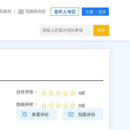
民政府
|
无障碍浏览
老年人专区
搜索
办件评价：
0星
指南评价：
0星
查看评价
我要评价