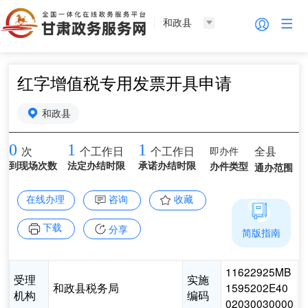
和政县
红字增值税专用发票开具申请
和政县
0
1
1
即办件
全县
次
个工作日
个工作日
到现场次数
法定办结时限
承诺办结时限
办件类型
通办范围
在线办理
咨询
收藏
下载
分享
简版指南
11622925MB
受理
实施
和政县税务局
1595202E40
机构
编码
02030030000