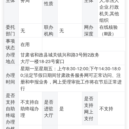
性质
企业,行政
机关,其他
组织
委托
联办
网办
在线核验
无
无
部门
机构
深度
（Ⅲ级）
事项
在用
状态
办理
甘肃省和政县城关镇兴和路3号附2政务
地点
大厅一楼18-23号窗口
星期一至星期五：上午8:30-12:00;下午14:30-18:0
办理
0;法定节假日期间甘肃政务服务网可正常访问、注
时间
册和申报业务，网上受理审批工作将在节后正常进
行
是否
是否
支持
不支持自
是否
支持
自助
助终端办
进驻
是
不支持
网上
终端
理
大厅
支付
办理
自然