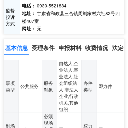
0930-5521884
电话：
监督
甘肃省和政县三合镇周刘家村六社82号四
地址：
投诉
楼407室
方式
无
网址：
基本信息
受理条件
申报材料
收费情况
法定
自然人,企
业法人,事
业法人,社
事项
服务
会组织法
办件
公共服务
即办件
类型
对象
人,非法人
类型
企业,行政
机关,其他
组织
必须
现场
到场
权力