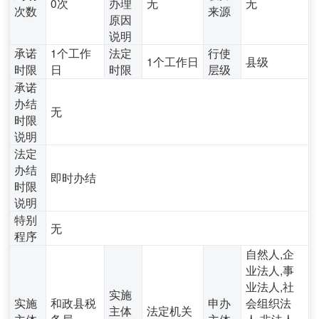
0次
办理
无
无
次数
来源
原因
说明
承诺
1个工作
法定
行使
1个工作日
县级
时限
日
时限
层级
承诺
办结
无
时限
说明
法定
办结
即时办结
时限
说明
特别
无
程序
自然人,企
业法人,事
业法人,社
实施
实施
和政县税
申办
会组织法
主体
法定机关
主体
务局
主体
人,非法人