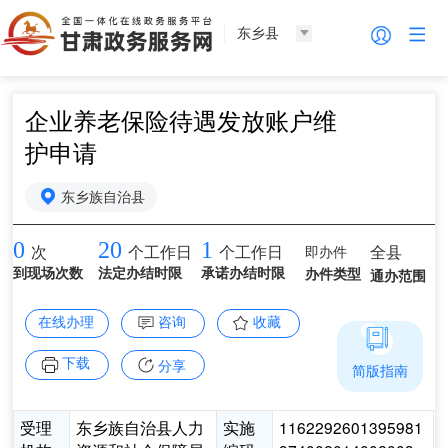
东乡县
企业养老保险待遇发放账户维
护申请
东乡族自治县
0
20
1
即办件
全县
次
个工作日
个工作日
到现场次数
法定办结时限
承诺办结时限
办件类型
通办范围
在线办理
咨询
收藏
下载
分享
简版指南
受理
东乡族自治县人力
实施
1162292601395981