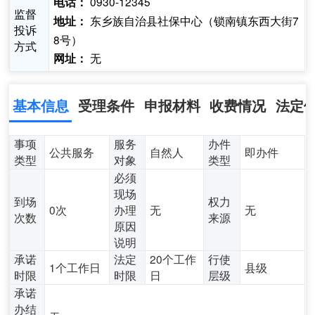
0930-12345
电话：
监督
东乡族自治县社保中心（锁南镇东西大街7
地址：
投诉
8号）
方式
无
网址：
基本信息
受理条件
申报材料
收费情况
法定
事项
服务
办件
公共服务
自然人
即办件
类型
对象
类型
必须
现场
到场
权力
0次
办理
无
无
次数
来源
原因
说明
承诺
法定
20个工作
行使
1个工作日
县级
时限
时限
日
层级
承诺
办结