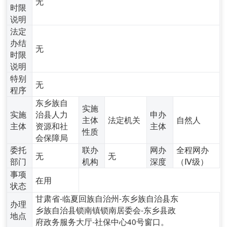
无
时限
说明
法定
办结
无
时限
说明
特别
无
程序
东乡族自
实施
实施
治县人力
申办
主体
法定机关
自然人
主体
资源和社
主体
性质
会保障局
委托
联办
网办
全程网办
无
无
部门
机构
深度
（Ⅳ级）
事项
在用
状态
甘肃省-临夏回族自治州-东乡族自治县东
办理
乡族自治县锁南镇锁南居委会-东乡县政
地点
府政务服务大厅-社保中心40号窗口。