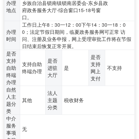
办理
乡族自治县锁南镇锁南居委会-东乡县政
地点
府政务服务大厅-综合窗口15-18号窗
口。
工作日上午8：30一12：00下午14：30一18：0
办理
0；法定节假日期间，临夏政务服务网可正常 访
时间
问、注册及业务申报，网上受理审批工作将在节假
日结束后恢复正常开展。
是否
是否
支持
是否
支持自助
支持
自助
进驻
是
不支持
终端办理
网上
终端
大厅
支付
办理
自然
法人
人主
其他
主题
税收财务
题分
分类
类
中介
服务
无
事项