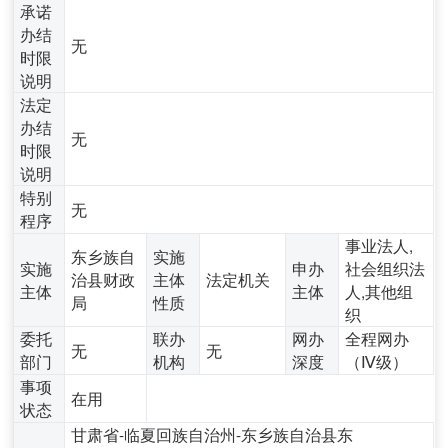
承诺
办结
无
时限
说明
法定
办结
无
时限
说明
特别
无
程序
事业法人,
东乡族自
实施
实施
申办
社会组织法
治县财政
主体
法定机关
主体
主体
人,其他组
局
性质
织
委托
联办
网办
全程网办
无
无
部门
机构
深度
（Ⅳ级）
事项
在用
状态
甘肃省-临夏回族自治州-东乡族自治县东