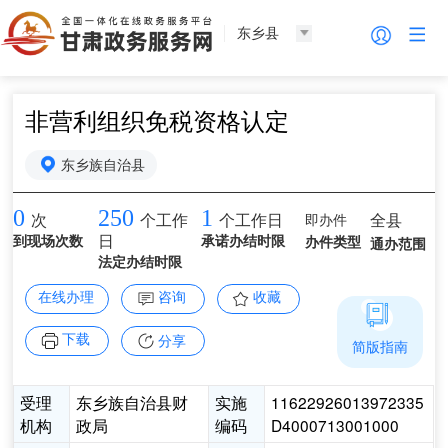
东乡县
非营利组织免税资格认定
东乡族自治县
0
250
1
即办件
全县
次
个工作
个工作日
到现场次数
日
承诺办结时限
办件类型
通办范围
法定办结时限
在线办理
咨询
收藏
下载
分享
简版指南
受理
东乡族自治县财
实施
11622926013972335
机构
政局
编码
D4000713001000