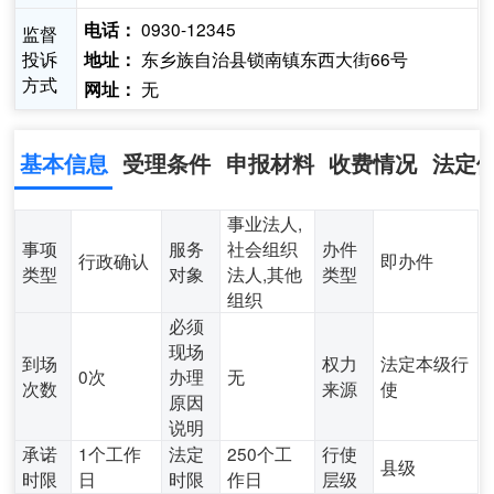
0930-12345
电话：
监督
投诉
东乡族自治县锁南镇东西大街66号
地址：
方式
无
网址：
基本信息
受理条件
申报材料
收费情况
法定
事业法人,
事项
服务
社会组织
办件
行政确认
即办件
类型
对象
法人,其他
类型
组织
必须
现场
到场
权力
法定本级行
0次
办理
无
次数
来源
使
原因
说明
承诺
1个工作
法定
250个工
行使
县级
时限
日
时限
作日
层级