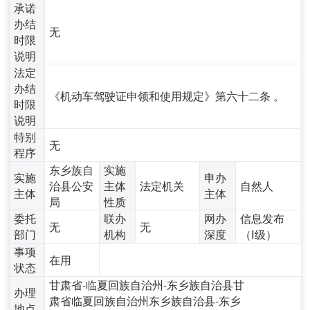
承诺
办结
无
时限
说明
法定
办结
《机动车驾驶证申领和使用规定》第六十二条 。
时限
说明
特别
无
程序
东乡族自
实施
实施
申办
治县公安
主体
法定机关
自然人
主体
主体
局
性质
委托
联办
网办
信息发布
无
无
部门
机构
深度
（Ⅰ级）
事项
在用
状态
甘肃省-临夏回族自治州-东乡族自治县甘
办理
肃省临夏回族自治州东乡族自治县-东乡
地点