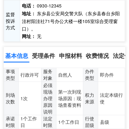
0930-12345
电话：
东乡县公安局交警大队（东乡县春台乡阳
地址：
监督
投诉
洼村阳洼社71号办公大楼一楼105室综合受理窗
方式
口）。
无
网址：
基本信息
受理条件
申报材料
收费情况
法定
事项
服务
办件
行政许可
自然人
即办件
类型
对象
类型
必须
现场
第一次到现
到场
权力
法定本级行
1次
办理
场原因：现
次数
来源
使
原因
场查看资料
说明
承诺
1个工作
法定
行使
1个工作日
县级
时限
日
时限
层级