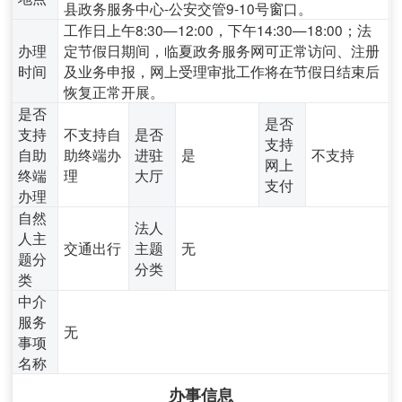
县政务服务中心-公安交管9-10号窗口。
工作日上午8:30—12:00，下午14:30—18:00；法
办理
定节假日期间，临夏政务服务网可正常访问、注册
时间
及业务申报，网上受理审批工作将在节假日结束后
恢复正常开展。
是否
是否
支持
不支持自
是否
支持
自助
助终端办
进驻
是
不支持
网上
终端
理
大厅
支付
办理
自然
法人
人主
交通出行
主题
无
题分
分类
类
中介
服务
无
事项
名称
办事信息