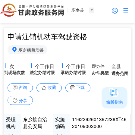
东乡县
申请注销机动车驾驶资格
东乡族自治县
1
1
1
即办件
全县
次
个工作日
个工作日
到现场次数
法定办结时限
承诺办结时限
办件类型
通办范围
咨询
收藏
下载
分享
简版指南
受理
东乡族自治
实施
1162292601397236XT46
机构
县公安局
编码
20109003000