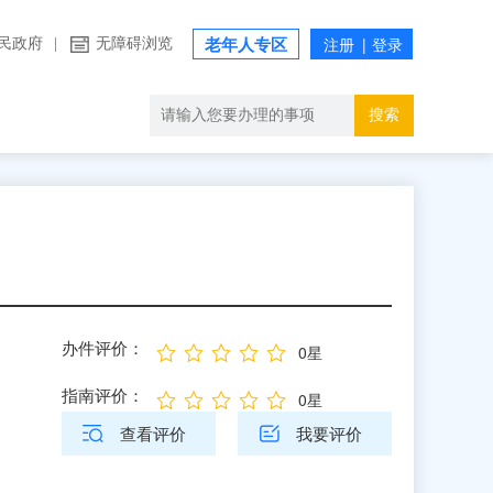
民政府
|
无障碍浏览
老年人专区
搜索
办件评价：
0星
指南评价：
0星
查看评价
我要评价