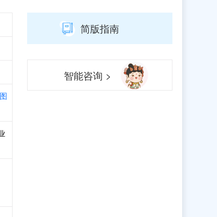
简版指南
智能咨询 >
图
业