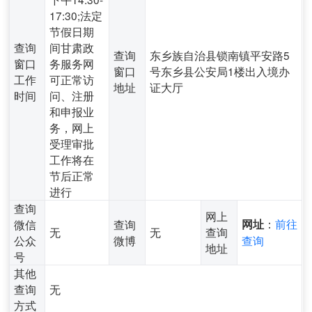
17:30;法定
节假日期
查询
间甘肃政
查询
东乡族自治县锁南镇平安路5
窗口
务服务网
窗口
号东乡县公安局1楼出入境办
工作
可正常访
地址
证大厅
时间
问、注册
和申报业
务，网上
受理审批
工作将在
节后正常
进行
查询
网上
：
前往
微信
查询
网址
无
无
查询
公众
微博
查询
地址
号
其他
查询
无
方式