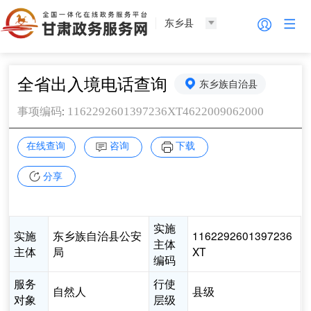
东乡县
全省出入境电话查询
东乡族自治县
:
1162292601397236XT4622009062000
事项编码
在线查询
咨询
下载
分享
实施
实施
东乡族自治县公安
1162292601397236
主体
主体
局
XT
编码
服务
行使
自然人
县级
对象
层级