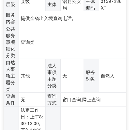
县级
治县公安
主体
01397236
层级
主体
局
编码
XT
服务
提供全省出入境查询电话。
内容
公共
服务
事项
查询类
细化
分类
自然
法人
人事
事项
服务
项主
其他
无
自然人
主题
对象
题分
分类
类
查询
查询
无
窗口查询,网上查询
条件
方式
法定工作
日：上午8:
30-12:00;
下午14:30-