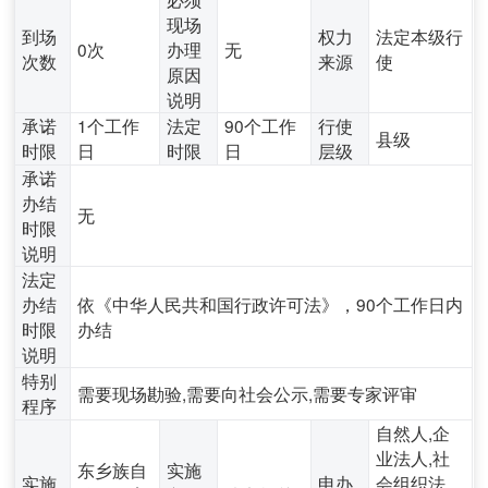
现场
到场
权力
法定本级行
0次
办理
无
次数
来源
使
原因
说明
承诺
1个工作
法定
90个工作
行使
县级
时限
日
时限
日
层级
承诺
办结
无
时限
说明
法定
办结
依《中华人民共和国行政许可法》，90个工作日内
时限
办结
说明
特别
需要现场勘验,需要向社会公示,需要专家评审
程序
自然人,企
业法人,社
东乡族自
实施
实施
申办
会组织法