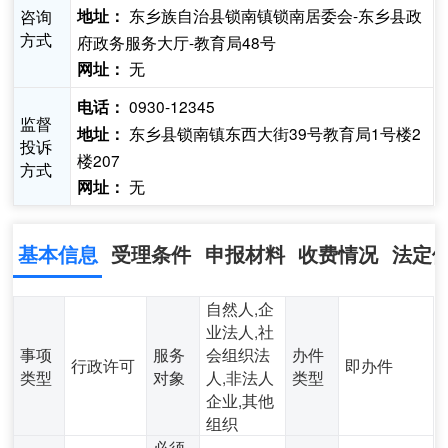
东乡族自治县锁南镇锁南居委会-东乡县政
咨询
地址：
方式
府政务服务大厅-教育局48号
无
网址：
0930-12345
电话：
监督
东乡县锁南镇东西大街39号教育局1号楼2
地址：
投诉
楼207
方式
无
网址：
基本信息
受理条件
申报材料
收费情况
法定
自然人,企
业法人,社
事项
服务
会组织法
办件
行政许可
即办件
类型
对象
人,非法人
类型
企业,其他
组织
必须