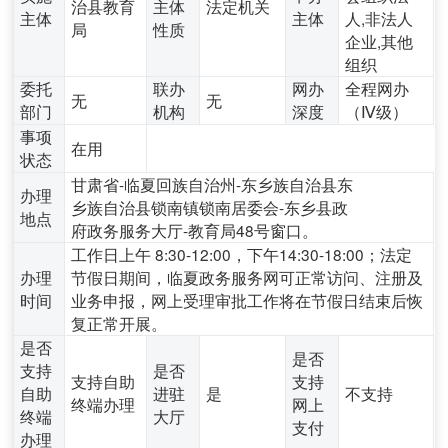
治县教育
主体
法定机关
主体
主体
人,非法人
局
性质
企业,其他
组织
委托
联办
网办
全程网办
无
无
部门
机构
深度
（Ⅳ级）
事项
在用
状态
甘肃省-临夏回族自治州-东乡族自治县东
办理
乡族自治县锁南镇锁南居委会-东乡县政
地点
府政务服务大厅-教育局48号窗口。
工作日上午 8:30-12:00，下午14:30-18:00；法定
办理
节假日期间，临夏政务服务网可正常访问、注册及
时间
业务申报，网上受理审批工作将在节假日结束后恢
复正常开展。
是否
是否
支持
是否
支持自助
支持
自助
进驻
是
不支持
终端办理
网上
终端
大厅
支付
办理