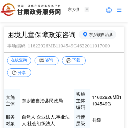
东乡县
困境儿童保障政策咨询
东乡族自治县
:
11622926MB1104549G4622011017000
事项编码
在线查询
咨询
下载
分享
实施
实施
11622926MB1
东乡族自治县民政局
主体
主体
104549G
编码
服务
自然人,企业法人,事业法
行使
县级
对象
人,社会组织法人
层级