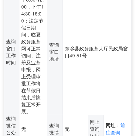
00，下午1
4:30-18:0
0；法定节
假日期
间，临夏
查询
政务服务
查询
窗口
网可正常
东乡县政务服务大厅民政局窗
窗口
工作
访问、注
口49-51号
地址
时间
册及业务
申报，网
上受理审
批工作将
在节假日
结束后恢
复正常开
展。
查询
网上
：
前
微信
查询
网址
无
无
查询
公众
微博
往查询
地址