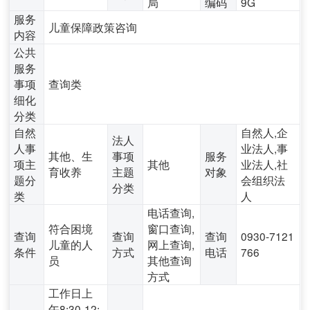
局
编码
9G
服务
儿童保障政策咨询
内容
公共
服务
事项
查询类
细化
分类
自然
自然人,企
法人
人事
业法人,事
其他、生
事项
服务
项主
其他
业法人,社
育收养
主题
对象
题分
会组织法
分类
类
人
电话查询,
符合困境
窗口查询,
查询
查询
查询
0930-7121
儿童的人
网上查询,
条件
方式
电话
766
员
其他查询
方式
工作日上
午8:30-12: