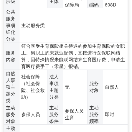
层级
主体
保障局
编码
608D
公共
服务
事项
主动服务类
细化
分类
符合享受生育保险相关待遇的参加生育保险的女职
服务
工、男职工的未就业配偶，直接进行医保联网结
内容
算，因特殊情况未能联网结算生育医疗费，申请生
育医疗费手工（零星）报销。
自然
社会保障
法人
人事
（社会保
事项
服务
项主
无
自然人
险、社会救
主题
对象
题分
助）
分类
类
主动
主动
主动
参保人员
服务
参保人员
服务
服务
即时
生育
对象
条件
频率
主动