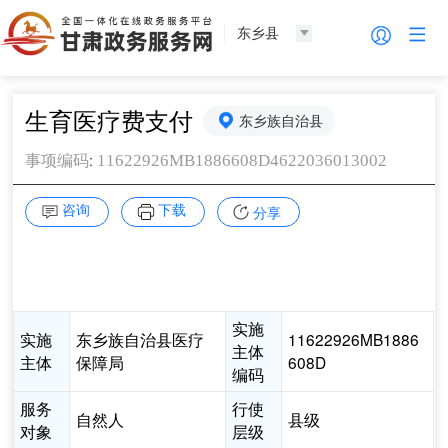
东乡县
生育医疗费支付
东乡族自治县
:
11622926MB1886608D4622036013002
事项编码
咨询
下载
分享
实施
实施
东乡族自治县医疗
11622926MB1886
主体
主体
保障局
608D
编码
服务
行使
自然人
县级
对象
层级