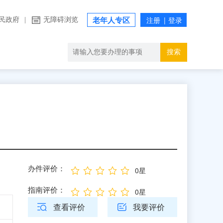
民政府
|
无障碍浏览
老年人专区
搜索
办件评价：
0星
指南评价：
0星
查看评价
我要评价