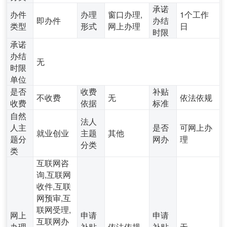
承诺
办件
办理
窗口办理,
1个工作
即办件
办结
类型
形式
网上办理
日
时限
承诺
办结
无
时限
单位
是否
收费
补贴
不收费
无
依法依规
收费
依据
标准
自然
法人
人主
是否
可网上办
就业创业
主题
其他
题分
网办
理
分类
类
互联网咨
询,互联网
收件,互联
网预审,互
联网受理,
网上
申请
申请
互联网办
办理
补贴
依法依规
补贴
无