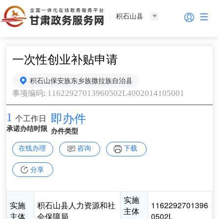
积石山县
一次性创业补贴申请
积石山保安族东乡族撒拉族自治县
:
11622927013960502L4002014105001
事项编码
1
即办件
个工作日
承诺办结时限
办件类型
在线办理
咨询
下载
分享
实施
实施
积石山县人力资源和社
1162292701396
主体
主体
会保障局
0502L