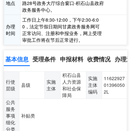
地点
路28号政务大厅综合窗口-积石山县政府
政务服务中心。
工作日上午8:30-12:00，下午2:30-6:0
办理
0，法定节假日期间甘肃政务服务网可
时间
正常访问、注册和申报业务，网上受理
审批工作将在节后正常进行。
基本信息
受理条件
申报材料
收费情况
办理
积石山县
实施
11622927
行使
实施
人力资源
县级
主体
01396050
层级
主体
和社会保
编码
2L
障局
公共
服务
事项
补贴类
细化
分类