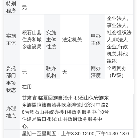
特别
无
程序
企业法人,
事业法人,
积石山县
实施
社会组织法
实施
申办
住房和城
主体
法定机关
人,非法人
主体
主体
乡建设局
性质
企业,行政
机关,其他
组织
委托
联办
网办
全程网办
无
无
部门
机构
深度
（Ⅳ级）
事项
在用
状态
甘肃省-临夏回族自治州-积石山保安族东
乡族撒拉族自治县吹麻滩镇北滨河中路2
办理
8号积石山县统办楼1楼政务服务中心3号
地点
住建局窗口-积石山县政府政务服务中
心。
星期一至星期五：上午8:30-12:00;下午14:30-18:0