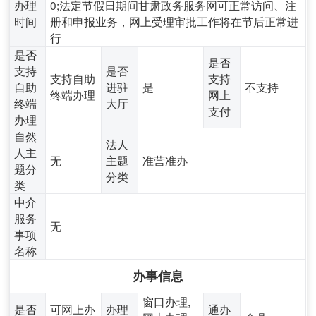
办理
0;法定节假日期间甘肃政务服务网可正常访问、注
时间
册和申报业务，网上受理审批工作将在节后正常进
行
是否
是否
支持
是否
支持自助
支持
自助
进驻
是
不支持
终端办理
网上
终端
大厅
支付
办理
自然
法人
人主
无
主题
准营准办
题分
分类
类
中介
服务
无
事项
名称
办事信息
窗口办理,
是否
可网上办
办理
通办