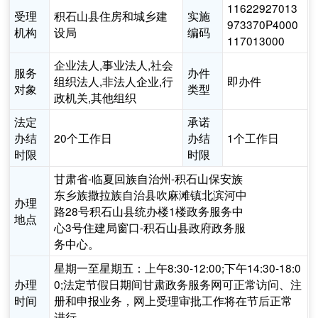
11622927013
受理
积石山县住房和城乡建
实施
973370P4000
机构
设局
编码
117013000
企业法人,事业法人,社会
服务
办件
组织法人,非法人企业,行
即办件
对象
类型
政机关,其他组织
法定
承诺
办结
20个工作日
办结
1个工作日
时限
时限
甘肃省-临夏回族自治州-积石山保安族
东乡族撒拉族自治县吹麻滩镇北滨河中
办理
路28号积石山县统办楼1楼政务服务中
地点
心3号住建局窗口-积石山县政府政务服
务中心。
星期一至星期五：上午8:30-12:00;下午14:30-18:0
办理
0;法定节假日期间甘肃政务服务网可正常访问、注
时间
册和申报业务，网上受理审批工作将在节后正常
进行