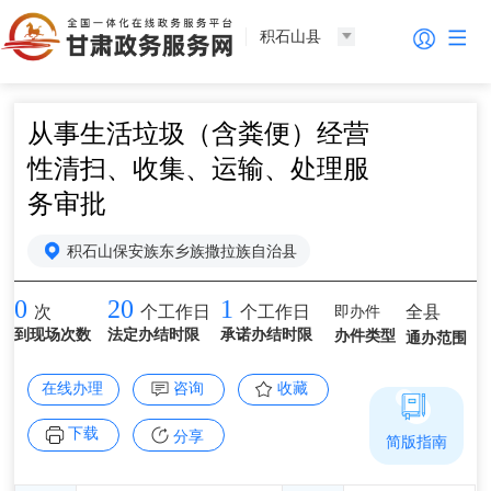
积石山县
从事生活垃圾（含粪便）经营
性清扫、收集、运输、处理服
务审批
积石山保安族东乡族撒拉族自治县
0
20
1
即办件
全县
次
个工作日
个工作日
到现场次数
法定办结时限
承诺办结时限
办件类型
通办范围
在线办理
咨询
收藏
下载
分享
简版指南