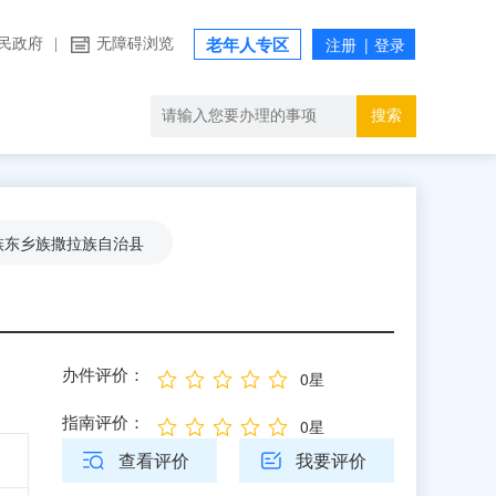
民政府
|
无障碍浏览
老年人专区
搜索
族东乡族撒拉族自治县
办件评价：
0星
指南评价：
0星
查看评价
我要评价