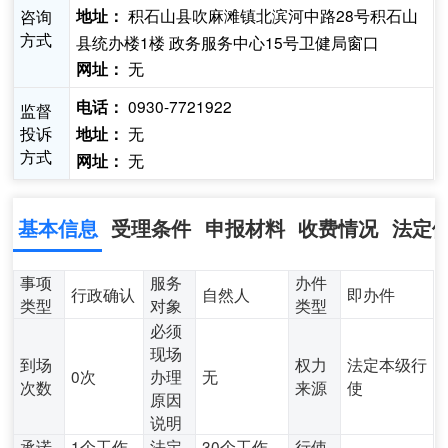
积石山县吹麻滩镇北滨河中路28号积石山
咨询
地址：
方式
县统办楼1楼 政务服务中心15号卫健局窗口
无
网址：
0930-7721922
电话：
监督
投诉
无
地址：
方式
无
网址：
基本信息
受理条件
申报材料
收费情况
法定
事项
服务
办件
行政确认
自然人
即办件
类型
对象
类型
必须
现场
到场
权力
法定本级行
0次
办理
无
次数
来源
使
原因
说明
承诺
1个工作
法定
30个工作
行使