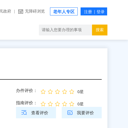
民政府
|
无障碍浏览
老年人专区
搜索
办件评价：
0星
指南评价：
0星
查看评价
我要评价