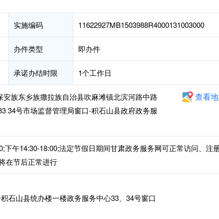
实施编码
11622927MB1503988R4000131003000
办件类型
即办件
承诺办结时限
1个工作日
查看地
山保安族东乡族撒拉族自治县吹麻滩镇北滨河路中路
 33 34号市场监督管理局窗口-积石山县政府政务服
00;下午14:30-18:00;法定节假日期间甘肃政务服务网可正常访问、注
将在节后正常进行
积石山县统办楼一楼政务服务中心33、34号窗口