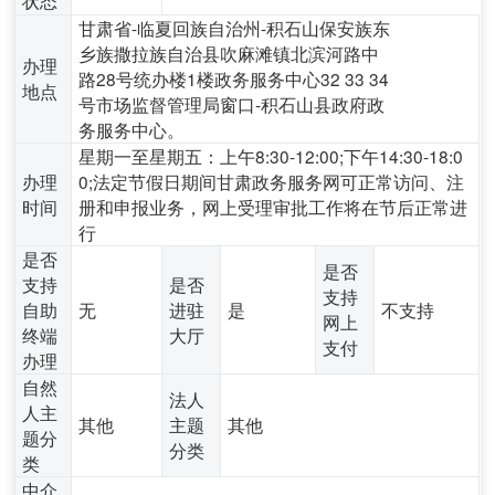
甘肃省-临夏回族自治州-积石山保安族东
乡族撒拉族自治县吹麻滩镇北滨河路中
办理
路28号统办楼1楼政务服务中心32 33 34
地点
号市场监督管理局窗口-积石山县政府政
务服务中心。
星期一至星期五：上午8:30-12:00;下午14:30-18:0
办理
0;法定节假日期间甘肃政务服务网可正常访问、注
时间
册和申报业务，网上受理审批工作将在节后正常进
行
是否
是否
支持
是否
支持
自助
无
进驻
是
不支持
网上
终端
大厅
支付
办理
自然
法人
人主
其他
主题
其他
题分
分类
类
中介