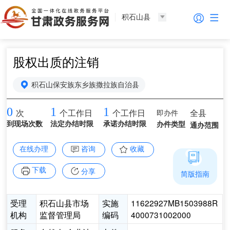
积石山县
股权出质的注销
积石山保安族东乡族撒拉族自治县
0
1
1
即办件
全县
次
个工作日
个工作日
到现场次数
法定办结时限
承诺办结时限
办件类型
通办范围
在线办理
咨询
收藏
下载
分享
简版指南
受理
积石山县市场
实施
11622927MB1503988R
机构
监督管理局
编码
4000731002000