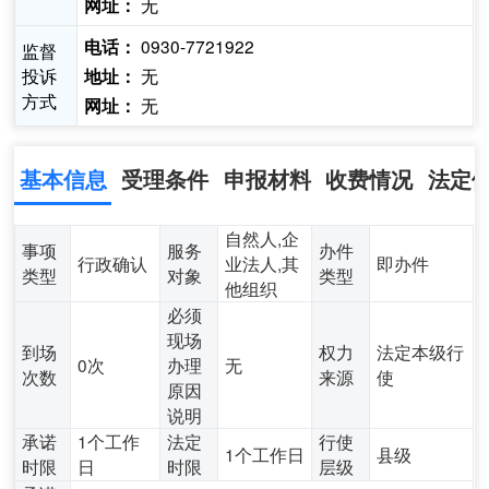
无
网址：
0930-7721922
电话：
监督
投诉
无
地址：
方式
无
网址：
基本信息
受理条件
申报材料
收费情况
法定
自然人,企
事项
服务
办件
行政确认
业法人,其
即办件
类型
对象
类型
他组织
必须
现场
到场
权力
法定本级行
0次
办理
无
次数
来源
使
原因
说明
承诺
1个工作
法定
行使
1个工作日
县级
时限
日
时限
层级