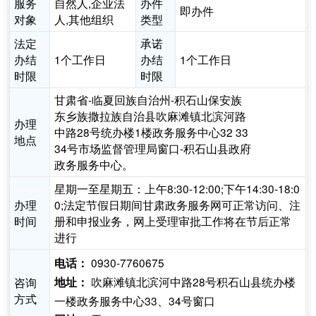
服务
自然人,企业法
办件
即办件
对象
人,其他组织
类型
法定
承诺
办结
1个工作日
办结
1个工作日
时限
时限
甘肃省-临夏回族自治州-积石山保安族
东乡族撒拉族自治县吹麻滩镇北滨河路
办理
中路28号统办楼1楼政务服务中心32 33
地点
34号市场监督管理局窗口-积石山县政府
政务服务中心。
星期一至星期五：上午8:30-12:00;下午14:30-18:0
办理
0;法定节假日期间甘肃政务服务网可正常访问、注
时间
册和申报业务，网上受理审批工作将在节后正常
进行
0930-7760675
电话：
吹麻滩镇北滨河中路28号积石山县统办楼
咨询
地址：
方式
一楼政务服务中心33、34号窗口