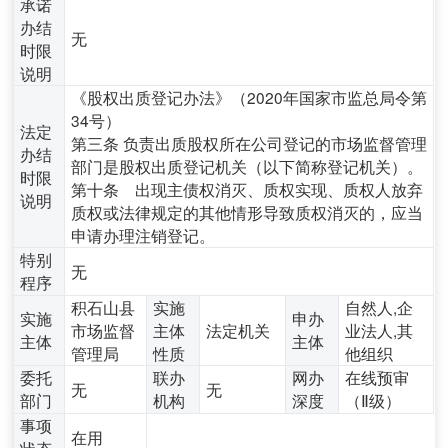
承诺
办结
无
时限
说明
《股权出质登记办法》（2020年国家市监总局令第
34号）
法定
第三条 负责出质股权所在公司登记的市场监督管理
办结
部门是股权出质登记机关（以下简称登记机关）。
时限
第十条 出现主债权消灭、质权实现、质权人放弃
说明
质权或法律规定的其他情形导致质权消灭的，应当
申请办理注销登记。
特别
无
程序
积石山县
实施
自然人,企
实施
申办
市场监督
主体
法定机关
业法人,其
主体
主体
管理局
性质
他组织
委托
联办
网办
在线预审
无
无
部门
机构
深度
（Ⅱ级）
事项
在用
状态