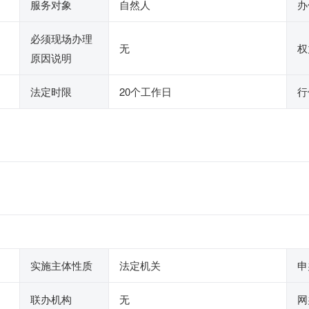
服务对象
自然人
办
必须现场办理
无
权
原因说明
法定时限
20个工作日
行
实施主体性质
法定机关
申
联办机构
无
网