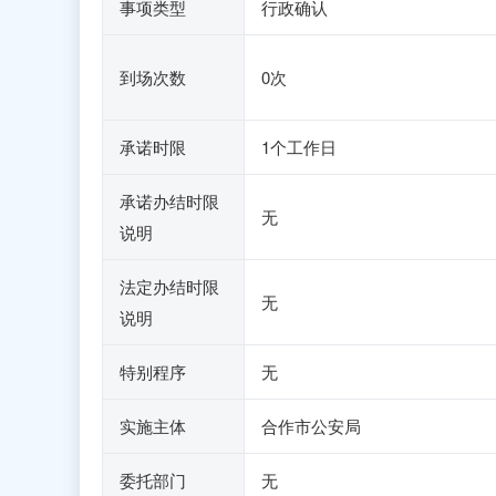
事项类型
行政确认
到场次数
0次
承诺时限
1个工作日
承诺办结时限
无
说明
法定办结时限
无
说明
特别程序
无
实施主体
合作市公安局
委托部门
无