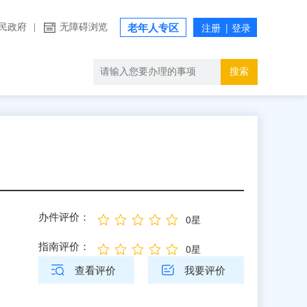
民政府
|
无障碍浏览
老年人专区
搜索
办件评价：
0星
指南评价：
0星
查看评价
我要评价