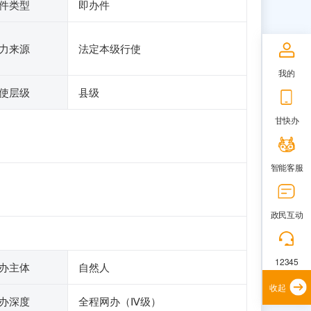
件类型
即办件
力来源
法定本级行使
我的
使层级
县级
甘快办
智能客服
政民互动
12345
办主体
自然人
收起
办深度
全程网办（Ⅳ级）