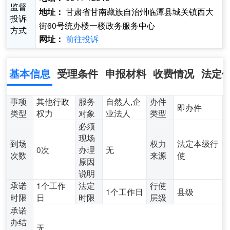
监督
甘肃省甘南藏族自治州临潭县城关镇西大
地址：
投诉
街60号统办楼一楼政务服务中心
方式
前往投诉
网址：
基本信息
受理条件
申报材料
收费情况
法定
事项
其他行政
服务
自然人,企
办件
即办件
类型
权力
对象
业法人
类型
必须
现场
到场
权力
法定本级行
0次
办理
无
次数
来源
使
原因
说明
承诺
1个工作
法定
行使
1个工作日
县级
时限
日
时限
层级
承诺
办结
无