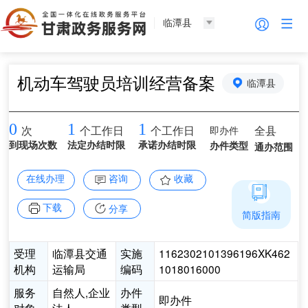
临潭县
机动车驾驶员培训经营备案
临潭县
0
1
1
即办件
全县
次
个工作日
个工作日
到现场次数
法定办结时限
承诺办结时限
办件类型
通办范围
在线办理
咨询
收藏
下载
分享
简版指南
受理
临潭县交通
实施
1162302101396196XK462
机构
运输局
编码
1018016000
服务
自然人,企业
办件
即办件