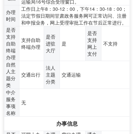
运输局16号综合受理窗口。
工作日上午8：30-12：00，下午14：30-18：00；
办理
法定节假日期间甘肃政务服务网可正常访问、注册
时间
和申报业务，网上受理审批工作在节后正常进行。
是否
是否
支持
是否
支持自助
支持
自助
进驻
是
不支持
终端办理
网上
终端
大厅
支付
办理
自然
法人
人主
交通出行
主题
交通运输
题分
分类
类
中介
服务
无
事项
名称
办事信息