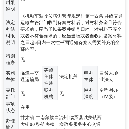
时限
说明
《机动车驾驶员培训管理规定》第十四条 县级交通
法定
运输主管部门收到备案材料后，对材料齐全且符合
办结
要求的，应当予以备案并编号归档；对材料不齐全
时限
或者不符合要求的，应当当场或者自收到备案材料
说明
之日起5日内一次性书面通知备案人需要补充的全
部内容。
特别
无
程序
实施
实施
临潭县交
申办
自然人,企
主体
法定机关
主体
通运输局
主体
业法人
性质
委托
联办
网办
全程网办
无
无
部门
机构
深度
（Ⅳ级）
事项
在用
状态
甘肃省-甘南藏族自治州-临潭县城关镇西
办理
大街60号-统办楼一楼政务服务中心交通
地点